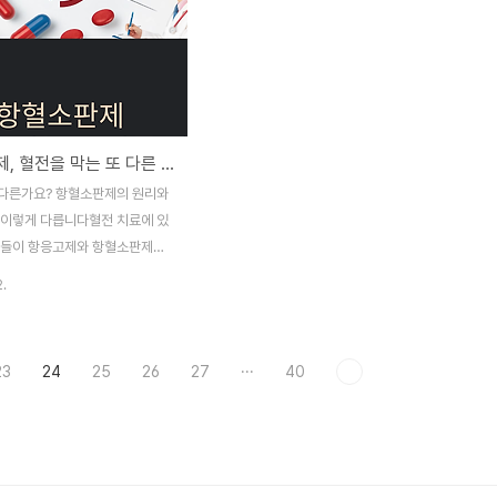
고,가장 적절한 항혈전제를 자동
의 실생활 속 필수 관리법을운동, 식이, 여행,
는 수준까지 발전하고 있습니다.
약 복용법, 응급 준비물까지체계적으로 안내
는정밀 의학이 어떻게 혈전 치료
드리겠습니다.어떤 운동이 안전할까? 출혈
있는지,미래 항혈전약의 개발 방향
위험 없는 운동 선택 기준운동은 혈액순환을
황,그리고 우리 삶에 어떤 영향
촉진하고 심혈관 건강을 유지하는 데 매우 중
있는지를 살펴보겠습니다.와파린 시
요하지만항혈전약 복용자에겐 '무조건 운
항혈소판제, 혈전을 막는 또 다른 길: 아스피린부터 복합요법까지 정리
까? 아직은 아닌 이유와파린은
동'이 정답은 아닙니다.운동 구분 예시 복용
안 표준 치료로 사용돼 왔지만복용
자에게 적합 여부저강도 유산소운동걷기, 실
다른가요? 항혈소판제의 원리와
렵고, 식이와 약물 간 상호작용
내 자전거, 가벼운 수영적극 권장, 매일 30분
 이렇게 다릅니다혈전 치료에 있
진과 환자 모두에게..
이상 추천중강도 운동필라테스,..
분들이 항응고제와 항혈소판제를
다.하지만 이 둘은 작용 위치와
2.
질환 자체가 완전히 다릅니다.이번
혈소판제의 작용 기전,실제 사용
리고 복합요법(DAPT),즉 심장
23
24
25
26
27
···
40
혈소판제를 어떻게 조합해서 쓰
 속 안전한 복용법과 함께 상세
니다.항혈소판제란 무엇인가요?
을 막는 약물혈전은 혈소판이 먼
혈관 벽에 달라붙고,그 위에 응