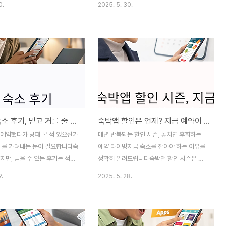
0.
2025. 5. 30.
 여행이 불쾌한 경험으로 바뀌는
숙박앱(야놀자, 여기어때, 에어비앤비 등) 또
니다.이유는 대부분 예약 시 확인
는네이버예약을 통해 숙소를 선택하게 됩니
추가 요금 조건' 때문입니다.조식
다.겉으로 보기에는 비슷해 보여도,예약 방
추가, 세금, 청소비 등자세히 보면
식, 가격 정책, 쿠폰 제공, 취소 정책, 후기 시
 항목인데, 대충 넘기면 현장에서
스템 등에서 많은 차이점이 존재합니다.이번
됩니다.이번 글에서는 숙소에서
글에서는 두 플랫폼의 기능과 특징, 실제 예
없이 정확한 금액으로 예약하는 팁
약 시 주의사항까지 명확히 비교해 드리겠습
결제 단계, 체크인 직전 세 단계로
니다.예약 방식의 차이 – 앱 기반 vs 통합 검
니다.1. 예약 전 – 상세정보에서
색 기반숙박앱은 앱 내 자체 예약 시스템을
여행 전 숙소 후기, 믿고 거를 줄 알아야 진짜 정보가 보인다
숙박앱 할인은 언제? 지금 예약이 유리한 진짜 이유
할 항목숙소 이름만 보고 예약하
통해 진행됩니다.반면 네이버예약은 외부 숙
면의 가격만 보는 것은 매우 위험
소 운영 시스템(예약 플랫폼)을 연결하는 중
 예약했다가 낭패 본 적 있으신가
매년 반복되는 할인 시즌, 놓치면 후회하는
 항목을 상세정보에서 반드시 확
개 창구입니다.항목 숙박앱 네이버예약예약
기를 가려내는 눈이 필요합니다숙
예약 타이밍지금 숙소를 잡아야 하는 이유를
주체앱 자체외부 제휴 예약..
지만, 믿을 수 있는 후기는 적습
정확히 알려드립니다숙박앱 할인 시즌은 언
이나 예약사이트에서 후기란숙소
제 시작되고, 언제 끝날까요?숙박앱의 할인
9.
2025. 5. 28.
 큰 영향을 주는 정보입니다.하지
은 정기 이벤트와 비정기 프로모션이 함께 운
가 신뢰할 수 있는 것은 아닙니
영됩니다.특히 여름휴가철과 연말연시, 블랙
업체에서 작성하거나, 홍보 목적이
프라이데이, 쇼핑데이와 같은 시즌별 대형 할
은 감정적인 경험이 과장된 경우도
인 행사에 맞춰숙소 가격이 크게 내려가기 때