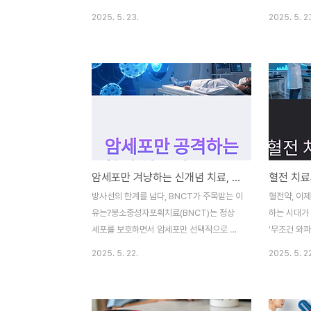
에서 적용되는 고정밀 치료법으로 성장하고
여와 에너지
2025. 5. 23.
2025. 5. 2
있습니다.이번 BNCT 시리즈의 4편에서는
BNCT 시리
BNCT의 상용화 현황과 각국의 도입 상황,
소 약물 주입
특히 일본과 한국의 비교를 중심으로 살펴보
BNCT의 
며, 현재 어디까지 와 있는지 객관적인 데이
드립니다.환
터를 바탕으로 정리해드립니다.일본, 세계 최
"실제 치료
초로 BNCT를 보험 적용하다일본은 BNCT
답을 제공합
기술 상용화에 가장 앞선 나라로 평가받습니
평가BNCT
다.2020년, 일본 정부는 BNCT를 두경부암
에, 의료진은
치료에 공식 승인하고 건강보험 적용을 시작
단합니다.이를 
암세포만 겨냥하는 신개념 치료, 붕소중성자포획치료의 모든 것
했습니다.이는 세계 최초의 사례이며, 의료기
한 영상 진단
기와 약물이 모두 정식으로 허가된 상태입니
크기, 재발 
방사선의 한계를 넘다, BNCT가 주목받는 이
혈전약, 이
다.현재 일본 내 BNCT 치료 센터는 여러 곳
으로 분석합
유는?붕소중성자포획치료(BNCT)는 정상
하는 시대가
에서 운영 중이며, 큐슈대병원..
이..
세포를 보호하면서 암세포만 선택적으로 파
'무조건 와파
괴하는 차세대 방사선 치료 기술입니다. 기존
넘어왔지만지
2025. 5. 22.
2025. 5. 2
방사선 요법의 한계를 극복하며, 특히 재발성
료로의 대전
암과 희귀종양 치료에 새로운 대안을 제시하
전자 검사와 
고 있습니다. 이 글은 BNCT 시리즈의 1편으
측 모델은출