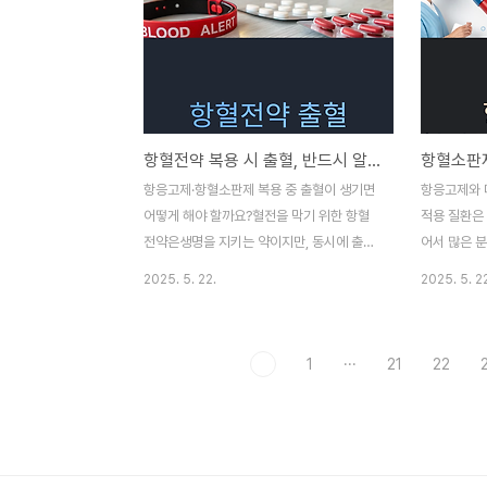
로, 치료의 원리, 특징, 기존 방식과의 차이점
전에 분석하
을 이해하기 쉽게 풀어봅니다.BNCT는 어떤
으로 추천하
치료법인가?BNCT는 암세포 내부에 축적된
이번 글에서
붕소(B-10)가 중성자를 포획하면서 고에너
를 바꾸고 
지 입자를 방출, 그로 인해 암세포를 내부에
과 실용화 현
서 파괴하는 치료법입니다.이 과정은 극도로
을 줄 수 
항혈전약 복용 시 출혈, 반드시 알아야 할 대처법과 위험 신호
국소적인 반응으로, 주변 정상 조직에는 거의
대는 끝났을
영향을 미치지 않는 점이 핵심입니다.특히 암
수십 년 동
항응고제·항혈소판제 복용 중 출혈이 생기면
항응고제와 
세포에 특이적으로 붕소 약물이 결합하게 설
량 조절이 어
어떻게 해야 할까요?혈전을 막기 위한 항혈
적용 질환은
계되어 있기 때문에..
이 많아의료
전약은생명을 지키는 약이지만, 동시에 출혈
어서 많은 
이라는 양날의 검이기도 합니다.특히 와파린,
헷갈려 합니
2025. 5. 22.
2025. 5. 2
NOAC, 아스피린, 클로피도그렐 등혈전약을
예방 대상 
복용하는 환자들은코피, 멍, 잇몸 출혈부터
글에서는 항
위장관 출혈, 뇌출혈에 이르기까지출혈 부작
되는 약물,그
1
···
21
22
용에 항상 노출되어 있습니다.이번 글에서는
질환에서 항
출혈이 왜 생기는지, 어떤 신호가 위험한지,
는지까지생활
그리고 실제로 출혈이 생겼을 때 대처 방법과
히 알려드립
병원에 어떻게 알려야 하는지실질적이고 즉
혈전 '씨앗'
각적인 대응 가이드를 제공합니다.항혈전약
저 응집해서 