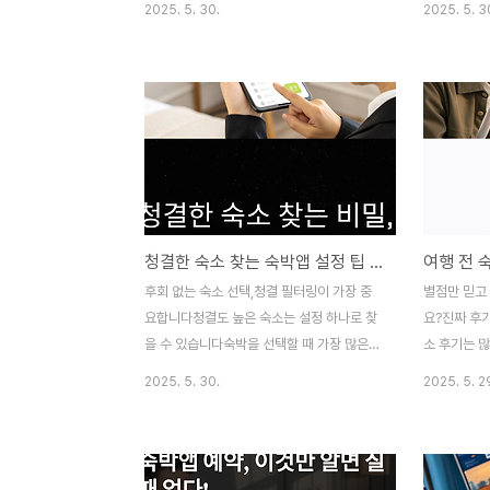
2025. 5. 30.
2025. 5. 3
하다 보면결제는 됐는데 예약 확인이 안 되는
서기분 좋은
경우, 오류 메시지가 뜨는 경우, 이중 결제가
경우가 많습
되는 경우가 종종 발생합니다.이때 가장 중요
하지 않은 '
한 것은 바로 환불 또는 확인 요청을 넣고,중
비용, 인원 
복 결제나 예약 실패를 방치하지 않는 것입니
명시돼 있는
다.이번 글에서는 숙박앱에서 결제 오류가 발
비용이 청구
생했을 때 단계별 대처법과환불받는 정확한
추가 요금 
절차를 정리했습니다.1. 결제했는데 예약 내
을예약 전, 
역이 안 뜬다면?결제 후에도 앱 내 ‘예약내역’
나누어 정리합
청결한 숙소 찾는 숙박앱 설정 팁 – 위생 걱정 없는 예약을 위한 필수 조건
또는 ‘나의 예약’에 항목이 나타나지 않는다
반드시 체크
면,다음 세 단계를 빠르게 진행하세요.앱 내
거나, 첫 화
후회 없는 숙소 선택,청결 필터링이 가장 중
별점만 믿고
고객센터 → 실시간 채팅 or 전화 상담 접
합니다.다음
요합니다청결도 높은 숙소는 설정 하나로 찾
요?진짜 후
속‘결제 완료했..
인해야..
을 수 있습니다숙박을 선택할 때 가장 많은
소 후기는 많
불만이 나오는 항목 중 하나는 단연 **‘청
니다숙박앱
2025. 5. 30.
2025. 5. 2
결’**입니다.하지만 단순히 ‘별점이 높은 숙
선택에 가장
소’라고 해서 항상 청결한 것은 아닙니다.숙
만 모든 후기
박앱에는 청결한 숙소를 걸러내기 위한 다양
다.일부는 
한 설정과 기능이 숨어 있습니다.이번 글에서
섞인 글,혹