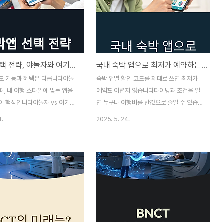
번 글에서는 여행 전 숙소 후기를
문에 미리 알아두면 숙박비를 절약할 수 있는
 판단하고,쓸모없는 후기를 걸러
기회입니다.이 글에서는 할인 시즌이 집중되
방법을 알려드립니다.후기 수보다
는 시기와 그 시기에 예약해야 하는 이유를
를 먼저 보자후기의 개수도 중요
핵심 위주로 안내드립니다.상반기 할인: 봄맞
 작성된 후기가 훨씬 더 유효합
이와 황금연휴 집중 프로모션3월~5월은 벚
숙박앱 선택 전략, 야놀자와 여기어때 차이 완전 분석
국내 숙박 앱으로 최저가 예약하는 10가지 실전 전략
리모델링, 운영진 교체, 계절 변
꽃축제, 봄소풍, 황금연휴가 겹치는 시즌입니
개월만 지나도 환경이 완전히 바
다.이 시기에는 가정의 달을 겨냥한 가족 단
도 기능과 혜택은 다릅니다야놀
숙박 앱별 할인 코드를 제대로 쓰면 최저가
 많기 때문입니다.최근 3개월 이
위 할인 프로모션이 자주 열립니다.숙박앱들
, 내 여행 스타일에 맞는 앱을
예약도 어렵지 않습니다타이밍과 조건을 알
로 확인연말 ..
은 특히 4월 말~5월 초에 집중적으..
이 핵심입니다야놀자 vs 여기어
면 누구나 여행비를 반값으로 줄일 수 있습니
기준으로 골라야 할까요?숙소 예약
다숙박 앱에서 실제로 통하는 최저가 예약 비
4.
2025. 5. 24.
 설치했지만, 어떤 앱을 사용해
법은?국내 여행을 준비할 때 가장 먼저 고려
릴 때가 많습니다두 앱 모두 국
하는 것이 숙소 가격입니다숙박 앱은 다양하
폼이지만 타겟, 할인 정책, 사용
지만, 할인 적용 방식과 숨겨진 조건을 이해
스까지 차이가 있습니다이번 글
하지 않으면최저가를 놓치기 쉬워집니다이
자와 여기어때를 객관적 기준으
글에서는 실제로 검증된 숙박 앱 예약 전략
석하고사용 목적에 맞는 숙박앱 선
10가지를 공유드립니다1. 앱 신규 가입 쿠폰
드립니다앱 구성과 사용 편의성
은 꼭 받아두세요대부분의 숙박 앱은 첫 가입
 좋을까?야놀자는 전반적으로 디
시 5천 원에서 1만 원까지 할인 쿠폰을 제공
하고 빠른 탐색이 가능한 구조입
합니다이 쿠폰은 유효 기간이 짧기 때문에,