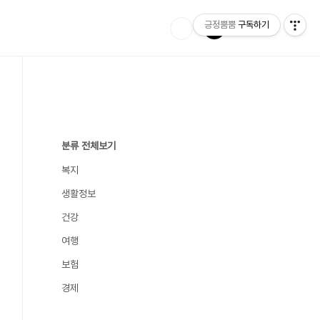
긍정뿜뿜
구독하기
분류 전체보기
복지
생활정보
건강
여행
보험
경제