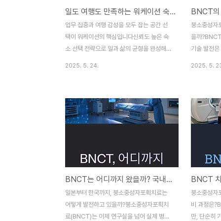
일도 여행도 만족하는 워케이션 숙소 찾는 비결
사진은 일부 보정이 들어간 경우가 많습니다.
니다여기어때
하지만 실제 시설이 심각하게 다를 경우, 즉
해 정보 탐
업무 집중과 여행 감성을 모두 잡는 공간 선
붕소중성자포
시 고객센터나 앱 내 신고 기능을 이용해야
이스는 개인의
택이 워케이션의 핵심입니다신뢰도 높은 숙
을까?BNC
합니다.대부분의 숙박앱은 사진과 ..
라면 야놀자
소 선택 전략으로 일과 삶의 균형을 완성해보
기술 발전은
이 다르다..
세요 워케이션에 최적화된 숙소는 어떻게 골
인 이번 6편
2025. 5. 24.
2025. 5. 2
라야 할까요?업무와 휴식을 동시에 충족하려
술과 융합되
면 숙소의 조건은 일반 여행과는 달라야 합니
으로 발전할
다Wi-Fi 속도, 방음 상태, 근처 인프라, 자연
노기술, AI
경관 등 다양한 요소를 고려해야자칫 잘못된
은 BNCT
선택은 생산성 저하와 스트레스 증가로 이어
평가받고 있
질 수 있습니다이 글에서는 실제 워케이션 경
한 ‘스마트 
험에 기반한 숙소 선택 전략을 소개합니다도
물은 BPA,
시형 vs 자연형 워케이션 숙소, 뭐가 더 좋을
나노기술을 
까?도시형 숙소는 교통 접근성, 카페, 코워킹
투과력을 대
BNCT는 어디까지 왔을까? 국내외 현황과 상용화 현주소
스페이스가 풍부해 업무에 유리합니다반면
자에 붕소를
자연형 숙소는 휴식의 질이 높고, 집중력이
세포 환경(p
일본부터 한국까지, 붕소중성자포획치료는
붕소중성자포
올라가는 환경을 제공합니다선택 기준은 업
타이밍을 조
어떻게 발전하고 있을까?붕소중성자포획치
비 과정은?
무 스타일과 개인의 회복 욕구..
력한 중성자 
료(BNCT)는 이제 연구실을 넘어 실제 병원
만, 단순히 