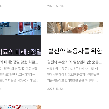
 조사의 복합 과정입니다.이번
주목받고 있습니다.그런 만큼 많은 사람들이
3.
2025. 5. 23.
즈의 3편에서는 치료 전 준비, 붕
“이 치료는 표적항암치료인가요?”라는 질문
, 중성자 조사, 치료 후 관리까지
을 하곤 합니다.이번 BNCT 시리즈의 2편에
전체 프로세스를 단계별로 정리해
서는 BNCT와 표적항암치료의 차이점과 유
자와 보호자 모두가 궁금해하는
사성을 집중 분석해, 두 치료법을 올바르게
는 어떻게 이뤄지나요?"에 대한 해
이해할 수 있도록 돕고자 합니다.표적항암치
니다.1단계: 환자 선별과 적응증
료란 무엇인가?표적항암치료(Targeted
는 모든 암에 적용되지 않기 때문
Therapy)는 암세포의 특정 유전자 변이, 수
 먼저 BNCT 적응증 여부를 판
용체, 단백질 신호전달체계를 직접적으로 차
위해 PET, MRI, CT 등 다양
단하거나 억제하는 방식의 약물 치료입니다.
혈전 치료의 미래: 정밀 맞춤 치료와 AI 기반 예측 시대가 온다
혈전약 복용자의 일상관리법: 운동, 식사, 여행 시 주의사항 완벽 가이드
과 병리 검사를 통해 암의 위치,
대표적으로는 HER2 억제제, EGFR 차단제,
여부, 과거 치료 이력 등을 종합적
ALK 억제제 등이 있으며, 유전자 변이를 확
제는 유전자와 인공지능으로 조절
항혈전약 복용 중에도 건강하게 사는 법, 어
니다.특히 중요한 것은 붕소 약물
인하고 이를 근거로 정밀하게 투약하는 것이
 될까요?혈전 치료는 과거에는
떻게 실천해야 할까요?항응고제나 항혈소판
핵심입니다.즉, 분자 수준..
린', 그 다음은 'NOAC 시대'로
제를 복용하고 있다면생활 습관 하나하나가
금은 더 진화된, 환자 맞춤형 치
치료 효과와 직결됩니다.“어떤 운동은 해도
2.
2025. 5. 22.
환이 진행되고 있습니다.특히 유
될까?”, “채소는 먹어도 되나?”, “해외여행은
인공지능(AI)을 기반으로 한 예
문제없을까?”이런 현실적인 질문들이 떠오
혈 위험과 혈전 재발 가능성을 사
르기 마련이죠.이번 글에서는 혈전약 복용자