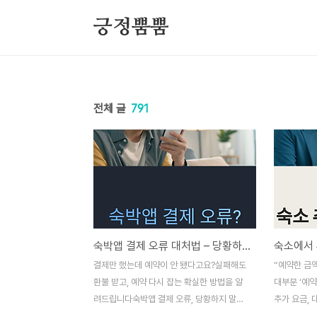
본문 바로가기
긍정뿜뿜
전체 글
791
숙박앱 결제 오류 대처법 – 당황하지 말고 이렇게 해결하세요
결제만 했는데 예약이 안 됐다고요?실패해도
“예약한 금
환불 받고, 예약 다시 잡는 확실한 방법을 알
대부분 ‘예약
려드립니다숙박앱 결제 오류, 당황하지 말고
추가 요금, 
단계별로 대응하세요숙박앱에서 숙소를 예약
숙소에 도착