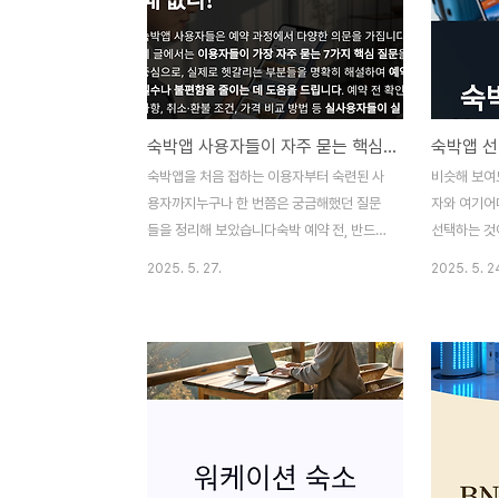
는 청결한 숙소를 고르는 데 반드시 확인해야
많습니다.이
할 숙박앱 설정 팁을실제 앱 기준으로 정리해
신뢰도 있게
드립니다.필터 설정에서 ‘청결도 높은 순’으
내는 실전 
로 정렬하자숙박앱 대부분은 ‘추천순’이 기본
‘작성 시기’
값입니다.하지만 이 경우 광고비를 낸 숙소가
하지만, 최근
숙박앱 사용자들이 자주 묻는 핵심 질문 7가지와 해설
먼저 노출될 수 있어 청결과 무관합니다.정렬
니다.숙소는 
방식에서 ‘청결도 높은 순’, ‘이용 후기 좋은
화 등으로6
숙박앱을 처음 접하는 이용자부터 숙련된 사
비슷해 보여
순’으로 변경하는 것이 핵심 팁입니다.정렬
뀌는 경우가
용자까지누구나 한 번쯤은 궁금해했던 질문
자와 여기어때
항목 중 ‘청결..
내 후기 위주
들을 정리해 보았습니다숙박 예약 전, 반드시
선택하는 것
확인해야 할 정보는 무엇인가요?숙박앱 사용
때, 어떤 
2025. 5. 27.
2025. 5. 2
자들은 예약 과정에서 다양한 의문을 가집니
을 위해 앱을
다.이 글에서는 이용자들이 가장 자주 묻는 7
야 할지 헷갈
가지 핵심 질문을 중심으로,실제로 헷갈리는
내 대표 플랫
부분들을 명확히 해설하여 예약 실수나 불편
자 인터페이
함을 줄이는 데 도움을 드립니다.예약 전 확
에서는 야놀
인사항, 취소·환불 조건, 가격 비교 방법 등 실
로 비교 분
사용자들이 실제로 궁금해하는 주제를 위주
택법을 안내
로 정리했습니다.객실 사진과 실제 모습이 다
은 누가 더
르면 어떻게 하나요?숙박앱에 등록된 객실
자인이 깔끔