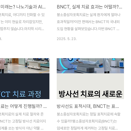
BNCT의 미래는? 나노기술과 AI가 바꾸는 정밀 치료의 방향
BNCT, 실제 치료 효과는 어떨까? 임상 결과와 사례 분석
는 실시간 리뷰와 필터가 다양
예약 직전 발급받는 것이 가장 효율적입니다
색에는 유리합니다사용자 인터페
2. 체크인은 평일, 예약은 주말에 진행해보세
획치료, 어디까지 진화할 수 있
붕소중성자포획치료는 실제 환자에게 얼마나
 취향 차가 있지만, 첫 사용자
요예약은 금요일 밤이나 토요일 오전에 가장
T는 이미 현실로 자리잡았지만,
효과적일까?이전 편에서는 BNCT의 국내외
가 직관적입니다할인 혜택 방식
많은 할인이 열립니다하지만 체..
 멈추지 않습니다.마지막 시리즈
도입 현황을 살펴보았습니다.이번 BNCT 시
에서는 BNCT가 앞으로 어떤 기
리즈 5편에서는 “정말 효과가 있는가?”라는
3.
2025. 5. 23.
어 더욱 정밀하고 강력한 치료법
질문에 임상 결과와 사례를 통해 정답을 제시
 수 있는지를 살펴봅니다.특히 나
합니다.치료 성공률, 생존기간, 부작용 발생
, 정밀 투약 기술과의 융합 가능성
률까지, 지금까지 발표된 임상 데이터를 기반
의 한계를 뛰어넘는 핵심 동력으로
으로 객관적인 분석을 진행합니다.일본 임상
습니다.미래 1: 나노기술과 결합
에서 입증된 BNCT의 효과일본은 BNCT를
붕소 약물’현재 사용되는 붕소 약
세계 최초로 상용화하면서, 다수의 임상 데이
 BSH 두 가지로 제한되어 있지만,
터를 공개하고 있습니다.특히 두경부암 재발
접목하면 암세포 표적 정확도와
환자를 대상으로 한 연구 결과가 주목됩니다.
폭 향상시킬 수 있습니다.나노입
연구 대상 치료 후 전체 생존률(OS) 무진행
BNCT 치료는 어떻게 진행될까? 단계별 프로세스 완전 정리
방사선도 표적시대, BNCT는 표적항암치료일까?
 탑재해 종양세포에 직접 전달암
생존기간(PFS) 치료 반응률재발성 두경부암
H, 효소 등)에 반응해 붕소 방출
환자 21명1년 생존률 87.5%평균 8.7개월
획치료의 실제 치료 절차와 준
붕소중성자포획치료는 정밀 표적치료에 속할
절종양 내 지속시간을 늘려 더 강
71.4% (완전+부분 반응 포함)일반 방사선이
BNCT는 고정밀 방사선 치료이지
수 있을까?붕소중성자포획치료(BNCT)는
반응..
나 항암치료에..
기계를 쏘는 방식이 아닌 약물 투
암세포만 정밀하게 제거하는 고정밀 치료로