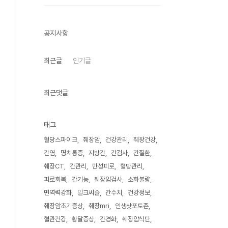
공지사항
최근글
인기글
최근댓글
태그
혈당스파이크
췌장암
건강관리
췌장건강
간염
명치통증
지방간
간검사
간질환
췌장CT
간관리
만성피로
혈당관리
피로회복
간기능
췌장암검사
소화불량
면역력강화
밀크씨슬
간수치
건강정보
췌장암초기증상
췌장mri
인생샷포토존
혈관건강
황달증상
간경화
췌장암식단