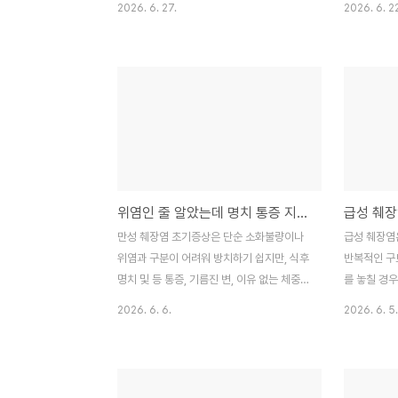
2026. 6. 27.
2026. 6. 2
의 정체'는 완전히 다릅니다. 실제 췌장염 환
곤 합니다. 
자들을 곁에서 지켜보며 느낀 것은, 단순히
으로 췌장암
통증 수치가 높은 것이 문제가 아니라 '언제
허리디스크와
응급실로 달려가야 하는지' 그 타이밍을 놓치
정적 차이, 
는 것이 가장 위험하다는 점이었습니다. 제가
인 신호들을 
진료 현장에서 보았던 실제 사례들을 바탕으
암과 등 통증
로 췌장염을 구별하는 방법을 정리했습니다.
부 깊숙한 곳
[목차]단순 소화불량이라 믿었던 순간이 가
위치한 장기
장 위험하다췌장염 통증, 왜 '등'까지 아플까?
췌장에 염증
위염인 줄 알았는데 명치 통증 지속될 때 확인해야 할 만성 췌장염 초기증상과 관리법
(경험적 통증 양상)췌장염 vs 소화불량, 진료
증이 앞쪽 
실에서 구별하는 핵심 질문응급실에서 서류
경우가 많습
만성 췌장염 초기증상은 단순 소화불량이나
급성 췌장염
한 장이 가지는 의미현장에서 겪는 췌장염 고
증은 암세포
위염과 구분이 어려워 방치하기 쉽지만, 식후
반복적인 구
위험군 사례의료진 상..
총)을 침범하.
명치 및 등 통증, 기름진 변, 이유 없는 체중
를 놓칠 경우
감소가 지속된다면 췌장 기능 저하의 신호일
로 이어질 수
2026. 6. 6.
2026. 6. 5.
수 있으므로 정밀 CT나 MRI 검사를 통한 조
서는 급성 췌
기 진단과 금주 중심의 생활 습관 관리가 필
반 위염과의
수적입니다."단순히 나이가 들어서 소화가 안
방문해야 하
되는 줄로만 알았어요. 위에 좋다는 양배추즙
니다. 정기