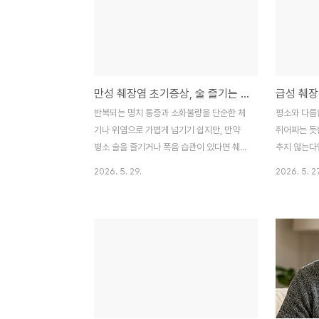
도 마셔보고 소화제도 달고 살았는데, 알고
로 소중한 
보니 췌장이 보내는 위험 신호였거든요." 얼
찢어질 듯 
마 전까지만 해도 식사 후 더부룩함과 명치
퍼지는 경험,
주변의 뻐근한 느낌을 그저 만성 위염이라고
이 이런 증상
만 생각했어요. 기름진 음식을 먹은 날에는
혹은 '심한 
만성 췌장염 초기증상, 술 즐기는 분들이 놓치면 안 되는 위험 신호
어김없이 찾아오는 복부 팽만감에 밤잠을 설
로 버티곤 합
치기 일수였죠. 하지만 시간이 갈수록 통증이
음 날 겪었
반복되는 명치 통증과 소화불량을 단순한 체
평소와 다름
등으로 퍼지는 듯한 묘한 기분이 들었고, 몸
생각했다가,
기나 위염으로 가볍게 넘기기 쉽지만, 만약
쥐어짜는 듯
무게도 특별한 이..
단을 받고 놀
평소 술을 즐기거나 폭음 습관이 있다면 췌장
추지 않는다면
이 보내는 위험 신호인 '만성 췌장염'을 반드
성 췌장염이
2026. 5. 29.
2026. 5. 2
시 의심해봐야 합니다. 췌장은 한번 손상되면
높습니다. 췌
기능이 서서히 떨어지는 침묵의 장기이기에,
비하는 중요
등 뒤로 퍼지는 묵직한 통증과 체중 감소 같
염증이 생기
은 초기 증상을 파악해 골든타임을 놓치지 않
을 거치며 
는 것이 무엇보다 중요해요. 본 글에서는
에요. 본 글
2026년 기준 의학적 가이드라인을 바탕으
을 바탕으로
로 만성 췌장염의 핵심 초기증상과 음주와의
실로 달려가
상관관계, 그리고 건강을 되찾기 위한 생활
재발을 막는
관리법을 상세히 분석합니다. 평소와 다름없
니다. 매일 