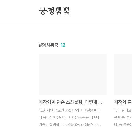
본문 바로가기
긍정뿜뿜
명치통증
12
췌장염과 단순 소화불량, 어떻게 구별할까? 진료실에서 겪은 명치·등 통증의 실체
"소화제만 먹으면 낫겠지"라며 며칠을 버티
등이 결리고
다 응급실에 실려 온 환자분들을 볼 때마다
한 번쯤 '혹
가슴이 철렁합니다. 소화불량과 췌장염은 증
다. 등 통증
상이 비슷해 보여도, 그 뒤에 숨어있는 '통증
상과 혼동하