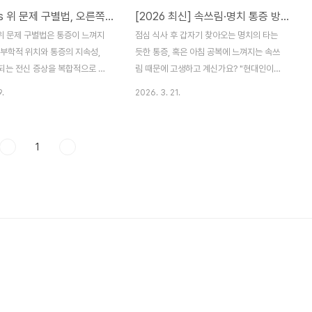
간 문제 vs 위 문제 구별법, 오른쪽 배 통증과 명치 속쓰림 결정적 차이
[2026 최신] 속쓰림·명치 통증 방치 마세요! 위염 증상 완화법 5가지와 식단 가이드
 찾아오는 명치 통증, 다들 한
가이드를 상세히 분석합니다. 평소와 다름없
보셨을 겁니다. 많은 분이 이런
이 일상을 보내는데 갑자기 명치 끝이 꽉 막
 위 문제 구별법은 통증이 느껴지
점심 식사 후 갑자기 찾아오는 명치의 타는
면 "어제 좀 과식했나 보다",
힌 듯 답답하고, 은근한 통증이 등 뒤까지 퍼
해부학적 위치와 통증의 지속성,
듯한 통증, 혹은 아침 공복에 느껴지는 속쓰
니 소..
져 나가는 경험 있으..
되는 전신 증상을 복합적으로 판
림 때문에 고생하고 계신가요? "현대인이라
, 오른쪽 윗배의 둔탁한 압박감은
면 누구나 겪는 일이지"라며 대수롭지 않게
9.
2026. 3. 21.
명치 부근의 타는 듯한 날카로운
넘기기엔, 위염은 우리 삶의 질을 갉아먹는
질환을 강력히 시사합니다. 오늘
아주 지독한 질환입니다. 저 또한 한때 업무
26년 최신 소화기 내과 임상 데
스트레스와 불규칙한 식습관으로 만성 위염
1
으로 헷갈리기 쉬운 두 장기의 신
을 달고 살았습니다. 커피 한 잔만 마셔도 뒤
 분리하고, 침묵의 장기인 간이
틀리는 위장 때문에 좋아하는 음식조차 멀리
 신호를 놓치지 않는 법을 공백
해야 했던 그 고통을 잘 압니다. 오늘 이 글에
 확인하실 수 있습니다.안녕하세
서는 2026년 최신 의학 지침과 영문 의학 자
고 딱딱한 의학 정보를 누구보다
료를 바탕으로, 위염을 근본적으로 다스리는
게 전해드리는 건강 전문 크리에
실천법을 소비자 입장에서 상세히 정리해 드
혹시 지금 이 글을 읽고 계신 분
립니다.📌 목차 (Table of Contents)위염
른쪽 옆구리 윗부분이 뻐근하거나
vs 위궤양, 증상부터 제대로 알기2026 위염
어 가는 듯한 느낌 때문에 "단순
유발의 핵심 원인 (최신 연구 반영)위염 증상
? 아니면..
..