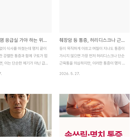
건강을 지켜보세요.갑자기 명치가
게 읽는 법을 확인해 보세요. "등이 계속 아픈
아프고 통증이 등 뒤까지 뻐근하게
데, 혹시 췌장암일까요?" 건강 관련 커뮤니티
 해보신 적 있으신가요? 많은 분
에서 가장 흔하게 마주치는 질문 중 하나예
을 겪으면 '단순히 체했나 보다'
요. 이유 없이 등이 묵직하고 불편하면, 덜컥
위염이겠거니' 하고 소화제 한 알
큰 병은 아닐까 불안해지는 마음, 충분히 이
급성 췌장염 응급실 가야 하는 위험한 통증 신호와 대처법
췌장암 등 통증, 허리디스크나 근육통과 어떻게 다를까?
니다. 저 역시 예전에 과음한 다
해합니다. 저 또한 예전에 무리한 작업 후 등
던 극심한 복통을 단순 체기로만
이 결려 고생할 때 '이러다 큰 병 되는 거 아닌
없이 식사를 마쳤는데 명치 끝이
등이 묵직하게 아프고 며칠이 지나도 통증이
 나중에야 급성 췌장염이라는 진
가' 하며 밤잠을 설친 적이 있었거든요. 다행
한 강렬한 통증과 함께 구토가 멈
가시지 않으면 가장 먼저 허리디스크나 단순
랐..
히 ..
, 이는 단순한 체기가 아닌 급
근육통을 의심하지만, 이러한 통증이 명치 답
라는 응급 상황일 가능성이 매우
답함과 소화불량을 동반한다면 췌장이 보내
7.
2026. 5. 27.
장은 우리 몸의 소화 효소를 분
는 위험 신호일 가능성을 반드시 고려해야 합
한 장기인데, 이곳에 갑작스러운
니다. 우리 몸의 장기 중 가장 깊숙한 곳에 위
면 췌장 스스로를 공격하는 과정
치한 췌장은 이상이 생겨도 증상이 잘 드러나
참기 힘든 고통을 유발하기 때문이
지 않아 '침묵의 장기'로 불리는데, 통증의 패
에서는 2026년 기준 의학적 지침
턴과 동반 증상을 제대로 파악하는 것만으로
 급성 췌장염의 핵심 증상과 응급
도 조기 발견의 중요한 단서를 찾을 수 있습
야 하는 결정적인 신호, 그리고
니다. 본 글에서는 췌장암 등 통증의 고유한
 생활 관리법까지 상세히 분석합
특징과 허리디스크와의 결정적인 차이점, 그
오르던 계단이나 익숙한 식사 시
리고 건강을 지키기 위한 2026년 기준 관리