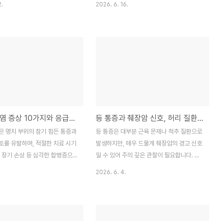
2.
2026. 6. 16.
결론부터 말씀드리면, 등 통증만
요. 그런데 문득 검색창에 '등 통증'을 검색했
을 단정할 수는 없습니다. 오늘은
다가 췌장암 관련 정보를 보고 덜컥 겁이 났
 췌장암으로 인한 등 통증의 결
던 경험, 다들 한 번쯤 있으시죠? 사실 등 통
그리고 병원을 찾아야 할 구체적
증은 매우 흔한 증상으로, 대부분은 근육 긴
상세히 풀어보겠습니다.1. 췌장
장이나 자세 문제 때문입니다. 하지만 만약
, 그 의학적 연결 고리췌장은 복
통증이 너무 오래가거나, 다른 신체적인 변화
, 위장의 바로 뒤쪽인 '후복막'에
가 동반된다면 우리 몸이 보내는 경고 신호일
입니다. 이 위치적 특성 때문에
수 있습니다. 오늘은 췌장암과 등 통증의 관
이 생기거나 종양이 발생하면 통
계, 그리고 일반 근육통과 어떻게 다른지 의
급성 췌장염 증상 10가지와 응급실 방문이 필요한 위험 신호
등 통증과 췌장암 신호, 허리 질환과 구별하는 방법
복부가 아닌 등 뒤쪽으로 방사되는
학적 근거를 바탕으로 상세히 정리해 드릴게
니다. 췌장암에서 나타나는 등 통
요.목차췌장암과 등 통증의 관계: 왜 등이 아
은 명치 부위의 참기 힘든 통증과
등 통증은 대부분 근육 문제나 척추 질환으로
가 췌장 주변의 신경총(복강 신경
플까?일반 근육통 vs 췌장 관련 통증 구별법
토를 유발하며, 적절한 치료 시기
발생하지만, 매우 드물게 췌장암의 경고 신호
.
단순 통..
 장기 손상 등 심각한 합병증으
일 수 있어 주의 깊은 관찰이 필요합니다. 본
 있는 응급 질환입니다. 본 글에
글에서는 췌장암으로 인한 등 통증의 고유한
2026. 6. 4.
장염의 초기 증상 10가지와 일
특징과 허리 디스크 등 일반적인 요통과의 차
 구별법, 그리고 응급실을 즉시
이점, 그리고 병원을 찾아야 할 위험 징후를
는 판단 기준을 상세히 정리했습
상세히 정리했습니다. 막연한 공포보다는 정
적인 건강 관리와 올바른 대처법으
확한 정보를 바탕으로 내 몸의 신호를 올바르