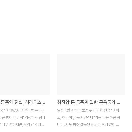
췌장암 등 통증의 진실, 허리디스크와 헷갈리는 특징 구별법
췌장암 등 통증과 일반 근육통의 차이, 놓치기 쉬운 증상 체크포인트
 묵직한 통증이 지속되면 누구나
일상생활을 하다 보면 누구나 한 번쯤 "아이
시 큰 병이 아닐까' 걱정하게 됩니
고, 허리야", "등이 결리네"라는 말을 하곤 합
은 매우 흔하지만, 췌장암 초기 증
니다. 저도 평소 잘못된 자세로 오래 앉아 있
기 쉬워 많은 분들이 불안해하시
다 보면 등이 뻐근해 마사지를 받기도 하는데