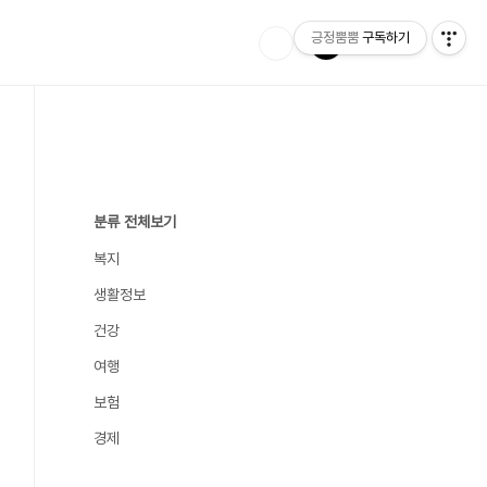
긍정뿜뿜
구독하기
분류 전체보기
복지
생활정보
건강
여행
보험
경제