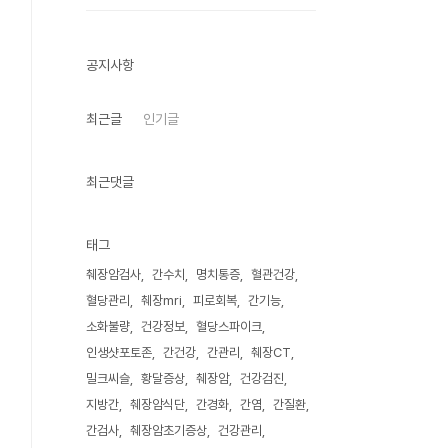
공지사항
최근글
인기글
최근댓글
태그
췌장암검사
간수치
명치통증
혈관건강
혈당관리
췌장mri
피로회복
간기능
소화불량
건강정보
혈당스파이크
인생샷포토존
간건강
간관리
췌장CT
밀크씨슬
황달증상
췌장암
건강검진
지방간
췌장암식단
간경화
간염
간질환
간검사
췌장암초기증상
건강관리