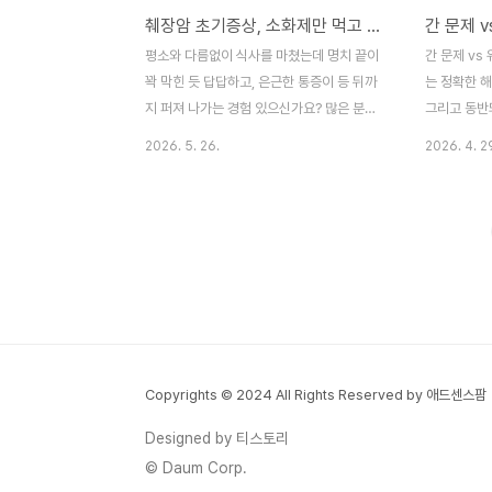
췌장암 초기증상, 소화제만 먹고 넘기면 안 되는 이유와 증상 구분법
이 식사를 마쳤는데 명치 끝이 꽉 막힌 듯 답
간에도 갑자기
답하고, 은근한 통증이 등 뒤까지 퍼져 나가
번쯤 경험해 
평소와 다름없이 식사를 마쳤는데 명치 끝이
간 문제 vs
는 경험 있으신가요? 많은 분이 이런 변화를
증상이 나타나
꽉 막힌 듯 답답하고, 은근한 통증이 등 뒤까
는 정확한 
겪으면 가장 먼저 위장 질..
"체한 것 같으
지 퍼져 나가는 경험 있으신가요? 많은 분이
그리고 동반
이런 증상을 겪으면 가장 먼저 위장 질환을
단해야 하며
2026. 5. 26.
2026. 4. 2
의심하고 소화제를 찾지만, 증상이 3주 이상
간 질환을, 
개선되지 않고 반복된다면 이는 단순 소화불
통증은 위 
량이 아닌 췌장이 보내는 구조 신호일 수 있
글에서는 20
습니다. 췌장은 몸 깊숙한 곳에 숨어 있어 초
이터를 바탕
기 이상 징후를 발견하기 어렵기로 유명하지
호를 완벽히
만, 몸이 보내는 미세한 패턴을 이해하면 조
보내는 조난
기 대응의 기회를 잡을 수 있습니다. 본 글에
없이 상세히
서는 2026년 기준 의학적 자료를 바탕으로
요! 복잡하
췌장 이상을 의심해봐야 할 구체적인 상황과
쉽고 친절하
Copyrights © 2024 All Rights Reserved by 애드센스팜
증상 구분법을 상세히 분석합니다. 겪어보면
이터입니다. 
아실 테지만, 췌장은 우리 몸의 장기들 중에
들 중, 오
Designed by 티스토리
서도 가장 '침묵하는 장기'로 불립니다. 겉에
명치가 타들
© Daum Corp.
서 만져지지 않는..
히 체한 건가