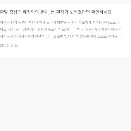
황달 증상과 췌장암의 관계, 눈 흰자가 노래졌다면 확인하세요
황달은 혈액 속 빌리루빈 수치가 높아져 피부와 눈 흰자가 노랗게 변하는 현상으로, 간,
담도, 췌장 등 다양한 장기 질환의 중요한 신호입니다. 본 글에서는 황달이 발생하는 의
학적 원인과 췌장암과의 연관성, 그리고 소변 및 대변 색 변화를 통해 스스로 건강을 체
크하는 방법을 상세히 정리했습니다. 막연한 공포보다는 정확한 검사와 빠른 대처가 소
2026. 6. 5.
중한 건강을 지키는 핵심입니다. 어느 날 거울을 보는데 문득 눈 흰자가 평소보다 노랗게
보인다면 누구나 덜컥 겁부터 나기 마련이죠. 인터넷에 '눈이 노래요'라고 검색하면 간암
이나 췌장암 같은 무시무시한 병명들이 먼저 쏟아져 나와 불안감은 배가 되곤 합니다. 저
역시 예전에 피로가 심해 눈이 침침하고 약간 노란 기운이 도는 것 같아 며칠 밤을 불안
에 떨었던 기억이 있거든..