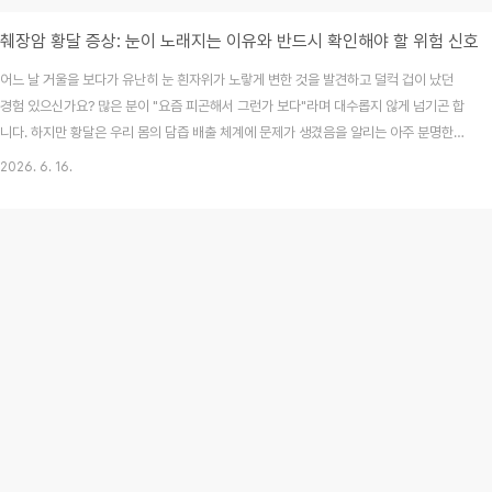
췌장암 황달 증상: 눈이 노래지는 이유와 반드시 확인해야 할 위험 신호
어느 날 거울을 보다가 유난히 눈 흰자위가 노랗게 변한 것을 발견하고 덜컥 겁이 났던
경험 있으신가요? 많은 분이 "요즘 피곤해서 그런가 보다"라며 대수롭지 않게 넘기곤 합
니다. 하지만 황달은 우리 몸의 담즙 배출 체계에 문제가 생겼음을 알리는 아주 분명한
이상 신호입니다. 특히 췌장암 환자에게서 흔히 관찰되는 증상 중 하나가 바로 이 황달인
2026. 6. 16.
데요. 오늘은 황달이 발생하는 의학적 원인과 췌장암과의 관계, 그리고 절대 놓치지 말아
야 할 위험 신호를 상세히 정리해 드릴게요.목차황달이란 무엇이며, 왜 발생할까?췌장암
과 황달의 관계: 왜 눈이 노래질까?황달 발생 시 나타나는 주요 신체 변화황달과 함께 나
타나는 위험 신호(골든타임)황달 원인 확인을 위한 진단 과정면책사항 및 정보 출처1. 황
달이란 무엇이며, 왜 발..