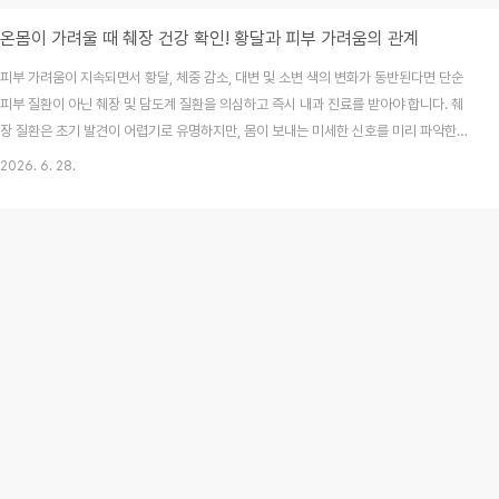
온몸이 가려울 때 췌장 건강 확인! 황달과 피부 가려움의 관계
피부 가려움이 지속되면서 황달, 체중 감소, 대변 및 소변 색의 변화가 동반된다면 단순
피부 질환이 아닌 췌장 및 담도계 질환을 의심하고 즉시 내과 진료를 받아야 합니다. 췌
장 질환은 초기 발견이 어렵기로 유명하지만, 몸이 보내는 미세한 신호를 미리 파악한다
면 예후를 크게 바꿀 수 있습니다. 오늘 이 글을 통해 내 몸의 가려움이 단순 건조증인지,
2026. 6. 28.
아니면 더 깊은 곳에서 보내는 경고인지 명확하게 구분하는 방법을 확인해 보세요.목차
왜 하필 췌장 때문에 피부가 가려울까요?가려움증과 함께 나타나면 위험한 신호 5가지
병원에서는 어떤 검사를 통해 원인을 찾나요?췌장 건강 관리를 위한 FAQ마무리하며:
몸이 보내는 신호 놓치지 마세요1. 왜 하필 췌장 때문에 피부가 가려울까요?밤마다 시작
되는 이유 모를 가려움 때문에..