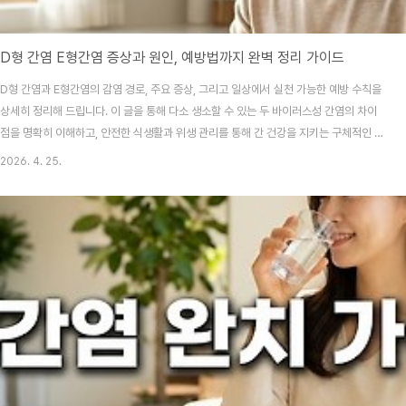
D형 간염 E형간염 증상과 원인, 예방법까지 완벽 정리 가이드
D형 간염과 E형간염의 감염 경로, 주요 증상, 그리고 일상에서 실천 가능한 예방 수칙을
상세히 정리해 드립니다. 이 글을 통해 다소 생소할 수 있는 두 바이러스성 간염의 차이
점을 명확히 이해하고, 안전한 식생활과 위생 관리를 통해 간 건강을 지키는 구체적인 방
법을 확인하실 수 있습니다.혹시 A형, B형, C형은 들어봤어도 D형과 E형은 이름조차 낯
2026. 4. 25.
설지 않으신가요? "나는 평소에 조심하니까 괜찮겠지"라고 생각하며 무심코 먹은 덜 익
은 고기나 해외여행 중 마신 물 한 잔이 예상치 못한 건강 위협이 될 수 있다는 사실, 알고
계셨나요? 오늘은 그 막연한 불안감을 확신으로 바꿔줄 정보를 준비했어요.목차D형 간
염, 왜 B형 간염 환자만 걸릴까요?E형간염의 주요 원인은 오염된 음식과 물?놓치기 쉬
운 잠복기와 초기..