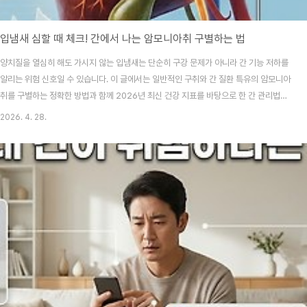
입냄새 심할 때 체크! 간에서 나는 암모니아취 구별하는 법
양치질을 열심히 해도 가시지 않는 입냄새는 단순히 구강 문제가 아니라 간 기능 저하를
알리는 위험 신호일 수 있습니다. 이 글에서는 일반적인 구취와 간 질환 특유의 암모니아
취를 구별하는 정확한 방법과 함께 2026년 최신 건강 지표를 바탕으로 한 간 관리법을
전해드립니다.분명히 아침저녁으로 꼼꼼히 양치하고 치실까지 사용하는데, 주변 사람들
2026. 4. 28.
의 반응이 신경 쓰이거나 스스로 입안에서 퀴퀴한 냄새가 느껴진 적 있으신가요? "커피
를 너무 많이 마셨나?" 혹은 "피곤해서 입이 말랐나?" 하고 가볍게 넘기기엔 냄새의 종
류가 예사롭지 않다면 덜컥 겁이 나기도 하죠. 저도 예전에 무리하게 일하던 시절, 입에
서 자꾸 비린 듯한 냄새가 올라와 고생한 적이 있는데 알고 보니 제 몸의 해독 공장인 간
이 보내는 간절한 신호였더라..