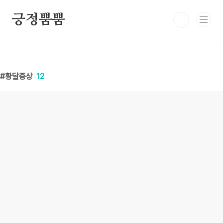
본문 바로가기
긍정뿜뿜
황달증상
12