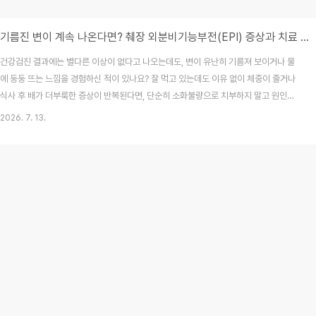
기름진 변이 계속 나온다면? 췌장 외분비기능부전(EPI) 증상과 치료 총정리
건강검진 결과에는 별다른 이상이 없다고 나오는데도, 변이 유난히 기름져 보이거나 물
에 둥둥 뜨는 느낌을 경험하신 적이 있나요? 잘 먹고 있는데도 이유 없이 체중이 줄거나
식사 후 배가 더부룩한 증상이 반복된다면, 단순히 소화불량으로 치부하지 말고 원인을
면밀히 확인해 볼 필요가 있습니다. 이러한 증상은 '췌장 외분비기능부전(Exocrine
2026. 7. 13.
Pancreatic Insufficiency, EPI)'이라는 질환과 밀접한 관련이 있을 수 있습니다. 우
리 몸의 췌장은 인슐린을 만드는 기관으로만 알려져 있지만, 사실 지방과 단백질, 탄수화
물을 분해하는 핵심 소화효소를 만들어 영양 흡수를 돕는 '생체 소화 공장'이기도 합니
다. 오늘은 2026년 7월 최신 의학 정보를 바탕으로, EPI의 증상과 과학적인 관리법을
상세..