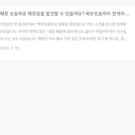
췌장 초음파로 췌장암을 발견할 수 있을까요? 복부초음파의 한계와 추가 검사가 필요한 이유
건강검진 후 결과지에서 "복부초음파상 췌장은 정상입니다"라는 소견을 받으면 대부분
안도합니다. 하지만 한편으로는 "정말 췌장에 암이 하나도 없다는 뜻일까?"라는 의구심
이 드는 것도 사실입니다. 췌장은 우리 몸속 가장 깊은 곳에 위치한 장기 중 하나로, 검사
방법에 따라 들여다볼 수 있는 범위가 명확히 나뉩니다. 복부초음파는 훌륭한 1차 검사
2026. 7. 15.
이지만, 췌장이라는 장기의 특성상 한계가 분명히 존재합니다.2026년 7월 최신 의학
정보를 바탕으로, 복부초음파가 가지는 장점과 한계는 무엇인지, 그리고 어떤 경우에
CT나 MRI 같은 정밀 검사가 필수적인지 상세히 정리해 드립니다.목차복부초음파란 무
엇이며 어떤 역할을 할까?췌장 초음파 검사의 기술적 한계: 왜 안 보일까?초음파로 췌장
에서 확인할 수 있는 이상 소견C..