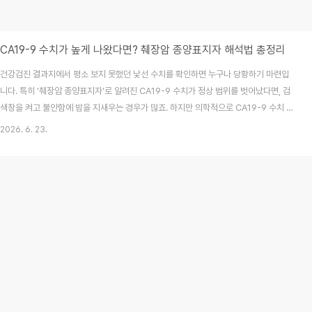
CA19-9 수치가 높게 나왔다면? 췌장암 종양표지자 해석법 총정리
건강검진 결과지에서 평소 보지 못했던 낯선 수치를 확인하면 누구나 당황하기 마련입
니다. 특히 '췌장암 종양표지자'로 알려진 CA19-9 수치가 정상 범위를 벗어났다면, 검
색창을 켜고 불안함에 밤을 지새우는 경우가 많죠. 하지만 의학적으로 CA19-9 수치 상
승이 곧 암을 의미하는 것은 절대 아닙니다. 오늘은 왜 이 수치가 올라가는지, 그리고 검
2026. 6. 23.
사 결과를 어떻게 해석해야 현명한지 의학적 근거를 바탕으로 상세히 풀어보겠습니다.
목차CA19-9란 무엇이며 왜 측정하나요?CA19-9의 정상 범위와 수치 해석의 한계췌
장암이 아닌데도 수치가 오르는 5가지 원인수치가 높을 때 시행하는 단계별 추가 정밀
검사결과지 해석을 위한 건강 체크리스트종양표지자에 관한 자주 묻는 질문 (FAQ)1.
CA19-9란 무엇이며 왜 측정..