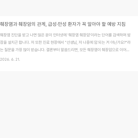
췌장염과 췌장암의 관계, 급성·만성 환자가 꼭 알아야 할 예방 지침
췌장염 진단을 받고 나면 많은 분이 인터넷에 '췌장염 췌장암'이라는 단어를 검색하며 밤
잠을 설치곤 합니다. 저 또한 진료 현장에서 "선생님, 저 나중에 암 되는 거 아닌가요?"라
는 질문을 가장 많이 받습니다. 결론부터 말씀드리면, 모든 췌장염이 췌장암으로 이어지
는 것은 아닙니다. 하지만 췌장이라는 장기는 손상이 누적되면 암 발생 위험이 높아질 수
2026. 6. 21.
있어, 올바른 이해와 꾸준한 관리가 무엇보다 중요합니다. 오늘 이 글을 통해 췌장염의
실체와 췌장암과의 연관성, 그리고 지금 바로 실천해야 할 구체적인 관리법을 낱낱이 파
헤쳐 보겠습니다.목차췌장염, 내 몸에서 지금 무슨 일이 일어나고 있나?만성췌장염과 췌
장암의 연관성, 얼마나 위험할까?췌장 건강을 지키는 3가지 실전 관리법췌장 건강을 위
한 FAQ (자주 묻는 질..