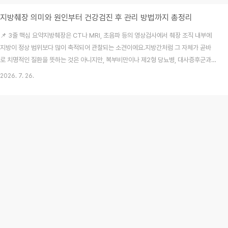
지방췌장 의미와 원인부터 건강검진 후 관리 방법까지 총정리
📌 3줄 핵심 요약지방췌장은 CT나 MRI, 초음파 등의 영상검사에서 췌장 조직 내부에
지방이 정상 범위보다 많이 축적되어 관찰되는 소견이에요.지방간처럼 그 자체가 곧바
로 치명적인 질환을 뜻하는 것은 아니지만, 복부비만이나 제2형 당뇨병, 대사증후군과
밀접한 연관성을 가질 수 있답니다.검진 결과에서 지방침착 소견을 확인했다면 막연히
2026. 7. 26.
불안해하기보다 대사 건강 상태를 점검하고 규칙적인 생활습관 교정을 시작해야 해요.
매년 성실하게 받아오던 건강검진 결과를 무심코 열어보다가 "췌장 지방침착" 혹은 "지
방췌장"이라는 생소한 문구를 마주하고 가슴이 덜컥 내려앉았던 기억이 다들 한 번쯤 있
으실 거예요. 저도 처음에는 간에만 생긴다는 지방간 이야기를 들었지 췌장에도 지방이
쌓인다는 말을 접하고는 "혹시 췌장암으로 ..