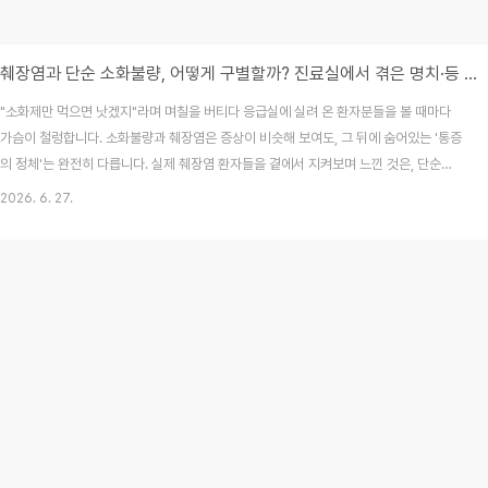
췌장염과 단순 소화불량, 어떻게 구별할까? 진료실에서 겪은 명치·등 통증의 실체
"소화제만 먹으면 낫겠지"라며 며칠을 버티다 응급실에 실려 온 환자분들을 볼 때마다
가슴이 철렁합니다. 소화불량과 췌장염은 증상이 비슷해 보여도, 그 뒤에 숨어있는 '통증
의 정체'는 완전히 다릅니다. 실제 췌장염 환자들을 곁에서 지켜보며 느낀 것은, 단순히
통증 수치가 높은 것이 문제가 아니라 '언제 응급실로 달려가야 하는지' 그 타이밍을 놓
2026. 6. 27.
치는 것이 가장 위험하다는 점이었습니다. 제가 진료 현장에서 보았던 실제 사례들을 바
탕으로 췌장염을 구별하는 방법을 정리했습니다.[목차]단순 소화불량이라 믿었던 순간
이 가장 위험하다췌장염 통증, 왜 '등'까지 아플까? (경험적 통증 양상)췌장염 vs 소화불
량, 진료실에서 구별하는 핵심 질문응급실에서 서류 한 장이 가지는 의미현장에서 겪는
췌장염 고위험군 사례의료진 상..