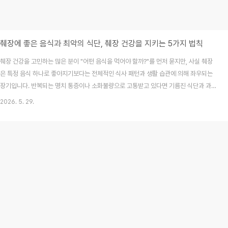
췌장에 좋은 음식과 최악의 식단, 췌장 건강을 지키는 5가지 법칙
췌장 건강을 고민하는 많은 분이 "어떤 음식을 먹어야 할까?"를 먼저 묻지만, 사실 췌장
은 특정 음식 하나로 좋아지기보다는 전체적인 식사 패턴과 생활 습관에 의해 좌우되는
장기입니다. 반복되는 명치 통증이나 소화불량으로 고통받고 있다면 기름진 식단과 과
음을 줄이는 것만으로도 췌장에 가해지는 부담을 크게 낮출 수 있습니다. 본 글에서는 담
2026. 5. 29.
백한 식재료와 피해야 할 최악의 음식을 2026년 최신 의학 정보를 바탕으로 분석하고,
누구나 바로 실천할 수 있는 췌장 건강 관리 가이드를 상세히 안내합니다. 평소와 다름없
이 식사를 마쳤는데 명치 끝이 꽉 막힌 듯 답답하고, 은근한 통증이 등 뒤까지 퍼져 나가
는 경험 있으신가요? 많은 분이 이런 변화를 겪으면 가장 먼저 소화제를 찾거나 위염을
의심하며 식단 조절을 시도하..