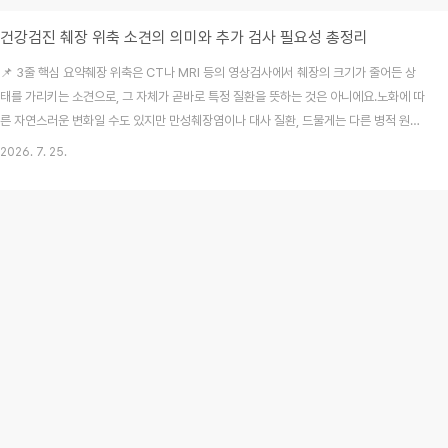
건강검진 췌장 위축 소견의 의미와 추가 검사 필요성 총정리
📌 3줄 핵심 요약췌장 위축은 CT나 MRI 등의 영상검사에서 췌장의 크기가 줄어든 상
태를 가리키는 소견으로, 그 자체가 곧바로 특정 질환을 뜻하는 것은 아니에요.노화에 따
른 자연스러운 변화일 수도 있지만 만성췌장염이나 대사 질환, 드물게는 다른 병적 원인
이 숨어 있을 수 있어 꼼꼼한 확인이 필요하답니다.증상이 없더라도 검진 결과에서 구조
2026. 7. 25.
적 변화를 확인했다면 소화기내과 진료를 통해 정확한 원인을 짚어보고 맞춤 관리를 시
작해야 해요. 매년 성실하게 받아오던 건강검진 결과를 무심코 열어보다가 "췌장 위축
소견이 관찰됩니다"라는 낯선 문구를 마주하고 가슴이 철렁 내려앉았던 기억이 다들 한
번쯤 있으실 거예요. 저도 처음에는 췌장이라는 단어만 듣고 곧바로 몹쓸 큰 병이 생긴
것은 아닐까 두려운 마음에 밤잠을 ..