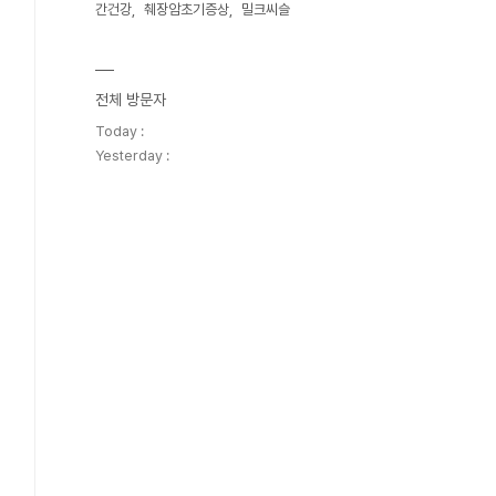
간건강
췌장암초기증상
밀크씨슬
전체 방문자
Today :
Yesterday :