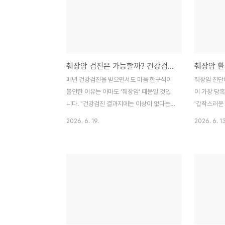
리하느냐'에 따라 천차만별입니다. 오늘은 췌
올바른 이해
장암 항암치료의 근본적인 목적부터 부작용
합니다. 오늘
대처법, 그리고 치료 과정을 함께하는 보호자
췌장암과의 
를 위한 구체적인 지침까지 상세히 정리해 드
야 할 구체
립니다.목차췌장암 항암치료, 왜 시행하며 어
습니다.목차췌
췌장암 검진은 가능할까? 건강검진에서 발견이 어려운 진짜 이유와 검사 방법 총정리
떤 목적이 있을까요?항암치료 중 흔히 나타
이 일어나고
나는 부작용과 실전 대처법탈모는 반드시 생
관성, 얼마
매년 건강검진을 받으면서도 마음 한구석이
췌장암 진단
기나요? 항암제와 신체 변화항암 중 영양 관
3가지 실전
불안한 이유는 아마도 '췌장암' 때문일 것입
이 가장 당
리: 무엇을 어떻게 먹..
(자주 묻는 질
니다. "건강검진 결과지에는 이상이 없다는
'갑작스러운 
데, 왜 췌장암은 발견하기 힘들다고 할까?"라
뇨병을 비만
2026. 6. 19.
2026. 6. 13
는 의문, 한 번쯤 가져보셨을 겁니다. 췌장암
각하지만, 
은 조기 발견이 매우 까다로워 '조용한 암'이
췌장이라는 
라는 별명이 붙어 있죠. 실제로 필자 역시 정
'내분비적 문
기 검진을 꼬박꼬박 챙기면서도, 복부초음파
의학 가이드
검사 후 결과지를 볼 때마다 '과연 이 검사만
밀접한 관계
으로 충분한 것인가'라는 의구심을 지우기 힘
까지 상세히
들었습니다. 오늘은 췌장암 검진이 왜 그토록
환자는 당뇨
어려운지, 그리고 우리 몸이 보내는 작은 신
당 조절 기능
호를 어떻게 해석해야 하는지 의학적 근거를
당화혈색소의