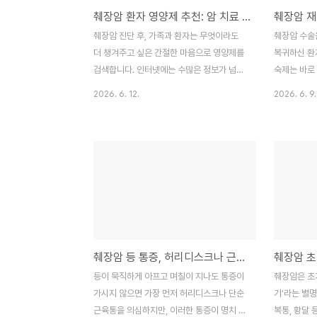
췌장암 환자 영양제 추천: 암 치료 중 반드시 알아야 할 선택 기준
바탕으로 명확하게 정리해 드립니다.목차췌
당 관리 식사
장암 검진, 왜 일반 건강검진으로 발견이 어
호와 응급 
췌장암 진단 후, 가족과 환자는 무엇이라도
췌장암 수술
려울까?복부초음파와 정밀검사, 나에게 필요
가능한 혈당 
더 챙겨주고 싶은 간절한 마음으로 영양제를
복귀하신 환
한 것은?혈액검사만으로 ..
에 취약한가?
검색합니다. 인터넷에는 수많은 정보가 넘쳐
숙제는 바로 
나지만, 췌장암 치료 과정은 일반적인 건강
술이 잘 끝
2026. 6. 12.
2026. 6. 9.
관리와는 차원이 다릅니다. 항암제 투여로 인
고 싶지만,
해 대사 기능이 변화하고, 췌장의 소화 효소
관리가 무엇
분비가 원활하지 않은 상태에서 무분별한 영
하지만 재발
양제 섭취는 오히려 독이 될 수 있습니다.
요는 없습니
2026년 최신 의학 지침과 암 전문가들의 조
어떻게 대응
언을 바탕으로, 췌장암 환자에게 영양제가 왜
를 완전히 
필요한지, 그리고 어떻게 선택해야 하는지 완
재발률의 의미
벽히 정리해 드립니다.목차췌장암 환자에게
적검사, 그리
영양제는 무엇인가?영양제 선택 전 반드시
법을 상세히
췌장암 등 통증, 허리디스크나 근육통과 어떻게 다를까?
체크해야 할 4가지자주 찾는 주요 영양 성분
발률과 추적
별 의학적 견해단백질 보충제, 효과적으로 활
결정짓는 요
등이 묵직하게 아프고 며칠이 지나도 통증이
췌장암은 초
용하는 방법주의해야 할 과장 광고와 위험 요
의 종류몸이
가시지 않으면 가장 먼저 허리디스크나 단순
기'라는 별명
인영양제보다 앞서는 치료의 ..
을 위한 핵심
근육통을 의심하지만, 이러한 통증이 명치 답
복통, 황달 