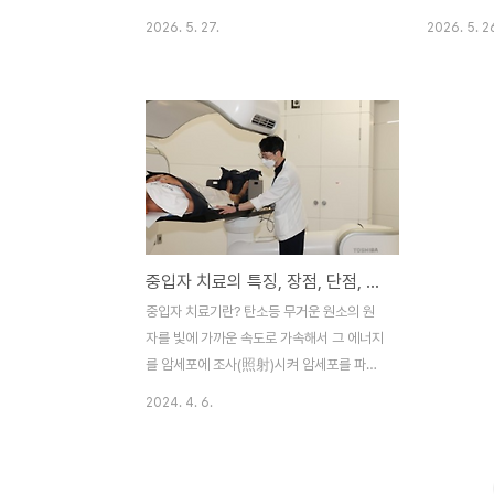
답함과 소화불량을 동반한다면 췌장이 보내
재합니다. 
2026. 5. 27.
2026. 5. 2
는 위험 신호일 가능성을 반드시 고려해야 합
지속적으로 
니다. 우리 몸의 장기 중 가장 깊숙한 곳에 위
몸의 변화를
치한 췌장은 이상이 생겨도 증상이 잘 드러나
은 건강 수명
지 않아 '침묵의 장기'로 불리는데, 통증의 패
서는 췌장암 
턴과 동반 증상을 제대로 파악하는 것만으로
드시 점검해
도 조기 발견의 중요한 단서를 찾을 수 있습
니다. 식사
니다. 본 글에서는 췌장암 등 통증의 고유한
체중이 줄거
특징과 허리디스크와의 결정적인 차이점, 그
지지 않는 
리고 건강을 지키기 위한 2026년 기준 관리
가요? 많은 
중입자 치료의 특징, 장점, 단점, 현황(암치료 꿈이 아닌 현실로-췌장암,간암)
가이드를 상세히 분석합니다. 평소와 다름없
가 들어서' 
이 일상을 보내는데 갑자기 명치 끝이 꽉 막
롭지 않게 넘
중입자 치료기란? 탄소등 무거운 원소의 원
힌 듯 답답하고, 은근한 통증이 등 뒤까지 퍼
모를 소화불
자를 빛에 가까운 속도로 가속해서 그 에너지
져 나가는 경험 있으..
인 줄로만 알
를 암세포에 조사(照射)시켜 암세포를 파괴
시키는 최첨단 초정밀 암치료 의료기기입니
2024. 4. 6.
다.기존 화학 및 방사선치료에 비해 부작용이
적고, 기존치료로도 효과가 없던 특정의 암종
에도 치료방법으로 기대되고 있습니다. ↓ ↓