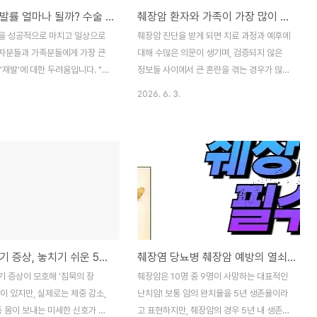
췌장암 재발률 얼마나 될까? 수술 후 반드시 알아야 할 추적검사와 관리법
췌장암 환자와 가족이 가장 많이 묻는 질문 20가지, 궁금증 완벽 정리
 원칙주의해야 할 혈당 위험 신
증'의 차이췌장암 환자를 위한 식사 관리 3단
대처의료진과의 협력을 통한 지속
계 전략체중 유지를 위한 실전 영양 팁의료진
을 성공적으로 마치고 일상으로
췌장암 진단을 받게 되면 치료 과정과 예후에
조절1. 왜 췌장암 환자는 당뇨병
상담이 반드시 필요한 위험 신호보호자를 위
자분들과 가족분들에게 가장 큰
대해 수많은 의문이 생기며, 검증되지 않은
췌장은 우리..
한 영양 관리 지침1. ..
'재발'에 대한 두려움입니다. "수
정보들 사이에서 큰 혼란을 겪는 경우가 많습
났으니 이제 괜찮겠지"라고 안도하
니다. 이번 글에서는 췌장암의 초기 증상부터
2026. 6. 3.
 췌장암은 수술 후에도 정기적인
수술 여부, 항암 치료의 실체, 그리고 경제적
보다 중요한 암종 중 하나입니다.
문제와 일상 관리까지 환자와 보호자들이 실
률이 높다는 통계에만 매몰될 필
제 진료 현장에서 가장 궁금해하는 질문 20
다. 재발을 얼마나 빨리 발견하고
가지를 체계적으로 정리해 드립니다. 정확한
하느냐가 환자의 생존율과 예후
의학적 근거를 바탕으로 치료의 방향성을 이
바꾸기 때문입니다. 오늘은 췌장암
해하고, 막연한 불안감을 떨쳐낼 수 있도록
부터, 수술 후 꼭 받아야 할 추
도와드릴게요. 사랑하는 가족이 췌장암 진단
고 재발을 막기 위한 일상 관리
을 받았다는 소식을 들으면, 세상이 무너지는
 정리해 드립니다.목차췌장암 재
것 같은 기분과 함께 무엇부터 해야 할지 막
췌장암 초기 증상, 놓치기 쉬운 5가지 몸의 경고
췌장염 당뇨병 췌장암 예방의 열쇠 : 췌장 질환 예방 필수 가이드
관찰이 중요한 이유재발 위험을
막한 게 당연합니다. "왜 하필 우리 가족에게
인들수술 후 필수, 정기 추적검사
이런 일이 생겼을까?" 하는 원망부터, "어떻
기 증상이 모호해 '침묵의 장
췌장암은 10명 중 9명이 사망하는 대표적인
 보내는 재발 의심 신호재발 예방
게 치료해야 완치할 수 있을까?" 하는 간절함
이 있지만, 실제로는 체중 감소,
난치암! 보통 암의 완치율을 5년 생존율이라
 생활 습관재발..
까지 그 마음을..
등 몸이 보내는 미세한 신호가 존
고 표현하지만, 췌장암의 경우 5년 내 생존율