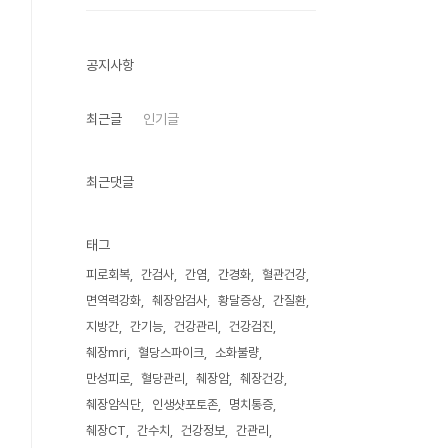
공지사항
최근글
인기글
최근댓글
태그
피로회복
간검사
간염
간경화
혈관건강
면역력강화
췌장암검사
황달증상
간질환
지방간
간기능
건강관리
건강검진
췌장mri
혈당스파이크
소화불량
만성피로
혈당관리
췌장암
췌장건강
췌장암식단
인생샷포토존
명치통증
췌장CT
간수치
건강정보
간관리