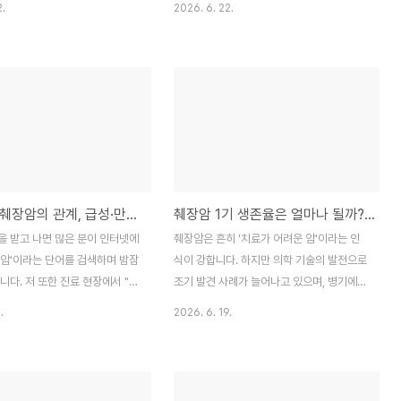
2.
2026. 6. 22.
결론부터 말씀드리면, 등 통증만
는 중요한 장기이기에, 암으로 인해 기능이
을 단정할 수는 없습니다. 오늘은
저하되면 소화 불량과 급격한 체중 감소가 나
 췌장암으로 인한 등 통증의 결
타나기 쉽습니다. 인터넷에는 '암을 이기는
그리고 병원을 찾아야 할 구체적
음식'이라는 검증되지 않은 정보가 넘쳐나지
상세히 풀어보겠습니다.1. 췌장
만, 췌장암 환자에게 필요한 것은 특정 식품
, 그 의학적 연결 고리췌장은 복
에 의존하는 것이 아니라 '효율적인 영양 흡
, 위장의 바로 뒤쪽인 '후복막'에
수와 체력 유지'입니다. 오늘은 의학적 근거
입니다. 이 위치적 특성 때문에
를 바탕으로 췌장암 환자가 꼭 알아야 할 식
이 생기거나 종양이 발생하면 통
사 원칙과 추천 음식 20가지를 정리해 드립
췌장염과 췌장암의 관계, 급성·만성 환자가 꼭 알아야 할 예방 지침
췌장암 1기 생존율은 얼마나 될까? 병기별 치료와 예후의 모든 것
복부가 아닌 등 뒤쪽으로 방사되는
니다.목차췌장암 환자, 왜 영양 관리가 치료
니다. 췌장암에서 나타나는 등 통
의 핵심일까요?소화 부담을 줄인 췌장암 환
을 받고 나면 많은 분이 인터넷에
췌장암은 흔히 '치료가 어려운 암'이라는 인
가 췌장 주변의 신경총(복강 신경
자 좋은 음식 20가지항암치료 중 입맛을 돋
장암'이라는 단어를 검색하며 밤잠
식이 강합니다. 하지만 의학 기술의 발전으로
.
우는 하루 식단 구성법절대 피해..
니다. 저 또한 진료 현장에서 "선
조기 발견 사례가 늘어나고 있으며, 병기에
중에 암 되는 거 아닌가요?"라는
따른 맞춤형 치료 전략도 세분화되고 있습니
.
2026. 6. 19.
 많이 받습니다. 결론부터 말씀드
다. 특히 1기에 발견된 경우와 다른 병기 사이
 췌장염이 췌장암으로 이어지는 것
의 예후 차이는 매우 큽니다. 오늘은 많은 분
. 하지만 췌장이라는 장기는 손상
이 궁금해하시는 췌장암 병기별 생존율과 치
암 발생 위험이 높아질 수 있어,
료법, 그리고 완치 가능성을 높이기 위한 핵