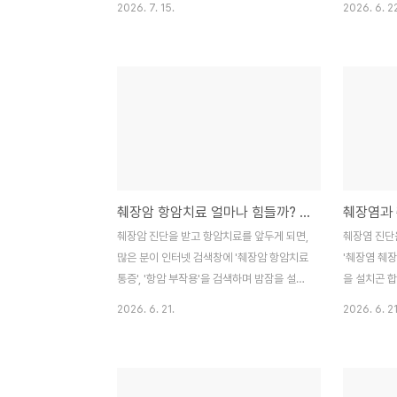
2026. 7. 15.
2026. 6. 2
암부터 떠올리기 때문입니다. 하지만 췌장에
곤 합니다. 
생기는 모든 낭종이 암이거나 암으로 진행되
으로 췌장암
는 것은 아닙니다. 췌장 낭성종양은 종류에
허리디스크와
따라 성격이 판이하게 다릅니다. 특히 자주
정적 차이, 
혼동하는 장액성 낭성종양(SCN)과 점액성
인 신호들을 
낭성종양(MCN)은 관리 전략이 완전히 다르
암과 등 통증
므로 정확한 이해가 필수입니다. 2026년 7
부 깊숙한 곳
월 최신 의학 정보를 바탕으로 낭성종양의 특
위치한 장기
징과 차이점, 관리 방법을 상세히 정리해 드
췌장에 염증
췌장암 항암치료 얼마나 힘들까? 부작용 관리와 식사 회복의 모든 것
립니다.목차췌장 낭성종양이란 무엇인가?장
증이 앞쪽 
액성 낭성종양(SCN)의 특징점액성 낭성종
경우가 많습
췌장암 진단을 받고 항암치료를 앞두게 되면,
췌장염 진단
양(MCN)의 특징SCN vs MCN의 결정적
증은 암세포
많은 분이 인터넷 검색창에 '췌장암 항암치료
'췌장염 췌
차이 비교나타날 수 있는 ..
총)을 침범하.
통증', '항암 부작용'을 검색하며 밤잠을 설치
을 설치곤 합
곤 합니다. 저 역시 현장에서 환자분들에게
생님, 저 나
2026. 6. 21.
2026. 6. 21
"항암치료를 시작하면 많이 힘든가요?"라는
질문을 가장
질문을 정말 자주 받습니다. 결론부터 말씀드
리면, 모든
리면, 항암치료의 과정은 개인의 신체 조건과
은 아닙니다
사용하는 약제, 그리고 무엇보다 '어떻게 관
이 누적되면 