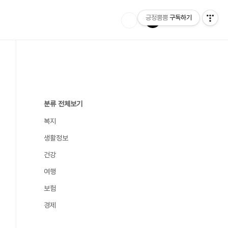
긍정뿜뿜
구독하기
분류 전체보기
복지
생활정보
건강
여행
보험
경제