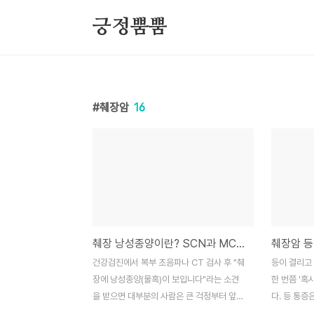
본문 바로가기
긍정뿜뿜
췌장암
16
췌장 낭성종양이란? SCN과 MCN의 차이까지 쉽게 이해하기
건강검진에서 복부 초음파나 CT 검사 후 "췌
등이 결리고
장에 낭성종양(물혹)이 보입니다"라는 소견
한 번쯤 '혹
을 받으면 대부분의 사람은 큰 걱정부터 앞섭
다. 등 통증
니다. 췌장이라는 장기가 가진 무게감 때문에
상과 혼동하