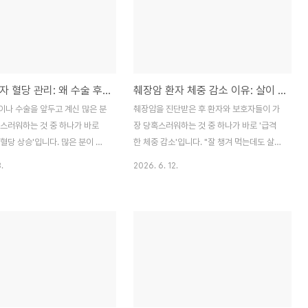
와 꾸준한 관리가 무엇보다 중요
심 전략을 의학적 근거에 기반해 정리해 드립
 이 글을 통해 췌장염의 실체와
니다.목차췌장암 병기는 어떻게 구분할까?췌
연관성, 그리고 지금 바로 실천해
장암 1기 생존율과 완치 가능성병기별 치료
적인 관리법을 낱낱이 파헤쳐 보겠
방법: 수술부터 항암치료까지생존율 통계, 숫
장염, 내 몸에서 지금 무슨 일
자만으로 판단하지 말아야 하는 이유예후에
췌장암 환자 혈당 관리: 왜 수술 후 당뇨가 생길까? 수술 후 혈당 조절과 식단 관리법
췌장암 환자 체중 감소 이유: 살이 빠지는 진짜 원인과 3단계 관리 전략
 있나?만성췌장염과 췌장암의 연
영향을 주는 핵심 요인들자주 묻는 질문
나 위험할까?췌장 건강을 지키는
(FAQ)결론 및 건강 관리 팁1. 췌장암 병기는
이나 수술을 앞두고 계신 많은 분
췌장암을 진단받은 후 환자와 보호자들이 가
 관리법췌장 건강을 위한 FAQ
어떻게 구분할까?췌장암은 종양의 크기, 췌
혹스러워하는 것 중 하나가 바로
장 당혹스러워하는 것 중 하나가 바로 '급격
..
장 주변의 주요 혈관 침..
혈당 상승'입니다. 많은 분이 당
한 체중 감소'입니다. "잘 챙겨 먹는데도 살이
이나 나쁜 식습관의 결과로만 생
빠진다"는 호소는 췌장암 환우들이 겪는 가장
.
2026. 6. 12.
췌장암 환자에게 발생하는 당뇨는
흔하면서도 위협적인 증상입니다. 체중 감소
장기 자체의 기능 저하와 직결된
는 단순한 외형적 변화가 아니라, 환자의 치
제'입니다. 2026년 기준 최신
료 내성(항암 치료를 버틸 힘)과 회복탄력성
라인을 토대로, 췌장암과 혈당의
을 직접적으로 떨어뜨리는 요인입니다.
부터 환자를 위한 실전 식사 원칙
2026년 기준 최신 암 영양 관리 가이드라인
 정리해 드립니다.목차왜 췌장암
을 바탕으로, 췌장암 환자의 체중 감소 원인
병에 취약한가?췌장 수술 후 혈
과 이를 막기 위한 실전 관리 전략을 정리해
의 변화당뇨 진단의 핵심 지표:
드립니다.목차왜 췌장암 환자는 살이 빠지는
 중요성췌장암 환자를 위한 혈
가? 생리학적 원인단순 체중 감소와 '근감소