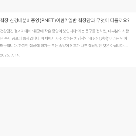
췌장 신경내분비종양(PNET)이란? 일반 췌장암과 무엇이 다를까요?
건강검진 결과지에서 "췌장에 작은 종양이 보입니다"라는 문구를 접하면, 대부분의 사람
은 즉시 공포에 휩싸입니다. 매체에서 자주 접하는 치명적인 '췌장암(선암)'이라는 단어
때문입니다. 하지만 췌장에 생기는 모든 종양이 예후가 나쁜 췌장암인 것은 아닙니다. 그
중 하나가 바로 '췌장 신경내분비종양(Pancreatic Neuroendocrine Tumor,
2026. 7. 14.
PNET)'입니다. 이 종양은 발생하는 세포의 기원부터 치료 전략, 그리고 예후까지 우리
가 흔히 아는 일반 췌장암과는 완전히 다른 특성을 가집니다. 오늘은 2026년 7월 최신
의학적 가이드라인을 바탕으로, 췌장 신경내분비종양의 정의와 증상, 진단 및 관리 방법
을 상세히 정리해 드립니다.목차췌장 신경내분비종양(PNET)이란 무엇인가?일반 췌장
암(선암)과 무..