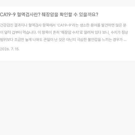
CA19-9 혈액검사란? 췌장암을 확인할 수 있을까요?
건강검진 결과지나 혈액검사 항목에서 'CA19-9'라는 생소한 용어를 발견하면 많은 분
이 덜컥 겁부터 먹습니다. 이 항목이 흔히 '췌장암 수치'로 알려져 있다 보니, 수치가 정상
범위보다 조금만 높게 나와도 큰일이 난 것은 아닌지 극심한 불안감을 느끼는 경우가 많
습니다. 하지만 의학적으로 CA19-9 검사 하나만으로 췌장암을 확진하거나 배제하는
2026. 7. 15.
것은 불가능합니다. 2026년 7월 최신 가이드라인을 바탕으로, CA19-9 검사의 정확
한 의미와 한계, 그리고 검사 결과를 어떻게 해석해야 현명한지 상세히 정리해 드립니다.
목차CA19-9란 무엇인가?CA19-9 검사는 언제 시행할까?수치가 높다고 모두 췌장암
일까?정상 수치라면 안심해도 될까?CA19-9 검사의 임상적 활용과 한계검사 결과를 대
하는 올바른 태도와 ..