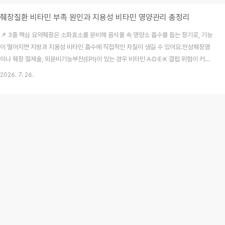
췌장질환 비타민 부족 원인과 지용성 비타민 영양관리 총정리
📌 3줄 핵심 요약췌장은 소화효소를 분비해 음식물 속 영양소 흡수를 돕는 장기로, 기능
이 떨어지면 지방과 지용성 비타민 흡수에 직접적인 차질이 생길 수 있어요.만성췌장염
이나 췌장 절제술, 외분비기능부전(EPI)이 있는 경우 비타민 A·D·E·K 결핍 위험이 커지
므로 영양 상태를 꼼꼼히 살펴야 한답니다.영양제를 무작정 고용량으로 복용하기보다
2026. 7. 26.
의료진과 상의해 검사 결과를 바탕으로 식단 조절과 효소제 복용 등 맞춤형 관리를 시작
해야 해요. 가까운 지인의 가족이 만성췌장염 진단을 받고 투병 생활을 이어가다 어느 날
부터 온몸이 쑤시고 피로감이 가시지 않아 병원을 찾았다가 비타민 D 수치가 심각하게
바닥을 쳤다는 이야기를 들었던 기억이 나요. 저도 처음에는 췌장 질환이라고 하면 오직
극심한 복통이나 소화불량만 조..