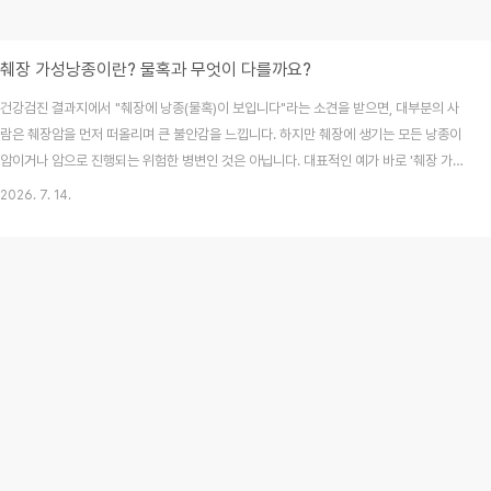
췌장 가성낭종이란? 물혹과 무엇이 다를까요?
건강검진 결과지에서 "췌장에 낭종(물혹)이 보입니다"라는 소견을 받으면, 대부분의 사
람은 췌장암을 먼저 떠올리며 큰 불안감을 느낍니다. 하지만 췌장에 생기는 모든 낭종이
암이거나 암으로 진행되는 위험한 병변인 것은 아닙니다. 대표적인 예가 바로 '췌장 가성
낭종(Pancreatic Pseudocyst)'입니다. 이 질환은 일반적인 췌장암과는 발생 원인과
2026. 7. 14.
성격이 완전히 다르며, 주로 췌장염이라는 염증성 질환의 합병증으로 발생합니다.
2026년 7월 최신 의학 정보를 바탕으로, 췌장 가성낭종의 정의와 일반 낭종(IPMN 등)
과의 결정적인 차이, 그리고 현명한 관리 방법을 상세히 정리해 드립니다.목차췌장 가성
낭종이란 무엇인가?가성낭종은 왜 발생할까? (주요 원인)가성낭종 vs 일반 췌장 물혹
(IPMN)의 결정적..