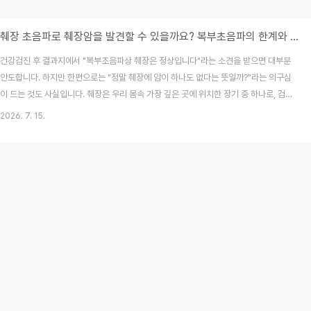
췌장 초음파로 췌장암을 발견할 수 있을까요? 복부초음파의 한계와 추가 검사가 필요한 이유
건강검진 후 결과지에서 "복부초음파상 췌장은 정상입니다"라는 소견을 받으면 대부분
안도합니다. 하지만 한편으로는 "정말 췌장에 암이 하나도 없다는 뜻일까?"라는 의구심
이 드는 것도 사실입니다. 췌장은 우리 몸속 가장 깊은 곳에 위치한 장기 중 하나로, 검사
방법에 따라 들여다볼 수 있는 범위가 명확히 나뉩니다. 복부초음파는 훌륭한 1차 검사
2026. 7. 15.
이지만, 췌장이라는 장기의 특성상 한계가 분명히 존재합니다.2026년 7월 최신 의학
정보를 바탕으로, 복부초음파가 가지는 장점과 한계는 무엇인지, 그리고 어떤 경우에
CT나 MRI 같은 정밀 검사가 필수적인지 상세히 정리해 드립니다.목차복부초음파란 무
엇이며 어떤 역할을 할까?췌장 초음파 검사의 기술적 한계: 왜 안 보일까?초음파로 췌장
에서 확인할 수 있는 이상 소견C..