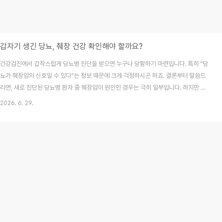
갑자기 생긴 당뇨, 췌장 건강 확인해야 할까요?
건강검진에서 갑작스럽게 당뇨병 진단을 받으면 누구나 당황하기 마련입니다. 특히 "당
뇨가 췌장암의 신호일 수 있다"는 정보 때문에 크게 걱정하시곤 하죠. 결론부터 말씀드
리면, 새로 진단된 당뇨병 환자 중 췌장암이 원인인 경우는 극히 일부입니다. 하지만 혈
당 상승과 함께 몸이 보내는 특정 신호를 놓치지 않는다면 췌장 질환을 조기에 발견할 수
2026. 6. 29.
있습니다. 오늘 글을 통해 단순 당뇨와 췌장 질환을 구분하고, 언제 정밀 검사가 필요한
지 정확한 근거를 바탕으로 확인해 보세요.목차췌장과 당뇨병은 어떤 관계인가요?단순
당뇨와 췌장성 당뇨의 결정적 차이이런 증상이 있다면 반드시 췌장 검사를 받으세요병
원에서는 어떤 검사를 통해 확인하나요?자주 묻는 질문(FAQ)1. 췌장과 당뇨병은 어떤
관계인가요?췌장은 소화 효소 분비뿐만..