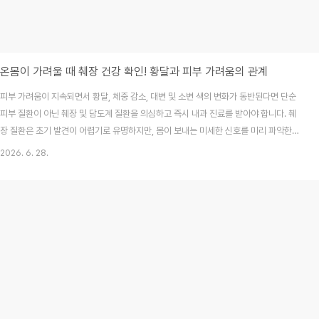
온몸이 가려울 때 췌장 건강 확인! 황달과 피부 가려움의 관계
피부 가려움이 지속되면서 황달, 체중 감소, 대변 및 소변 색의 변화가 동반된다면 단순
피부 질환이 아닌 췌장 및 담도계 질환을 의심하고 즉시 내과 진료를 받아야 합니다. 췌
장 질환은 초기 발견이 어렵기로 유명하지만, 몸이 보내는 미세한 신호를 미리 파악한다
면 예후를 크게 바꿀 수 있습니다. 오늘 이 글을 통해 내 몸의 가려움이 단순 건조증인지,
2026. 6. 28.
아니면 더 깊은 곳에서 보내는 경고인지 명확하게 구분하는 방법을 확인해 보세요.목차
왜 하필 췌장 때문에 피부가 가려울까요?가려움증과 함께 나타나면 위험한 신호 5가지
병원에서는 어떤 검사를 통해 원인을 찾나요?췌장 건강 관리를 위한 FAQ마무리하며:
몸이 보내는 신호 놓치지 마세요1. 왜 하필 췌장 때문에 피부가 가려울까요?밤마다 시작
되는 이유 모를 가려움 때문에..