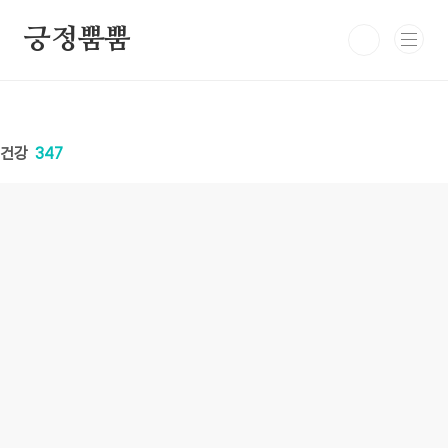
본문 바로가기
긍정뿜뿜
건강
347