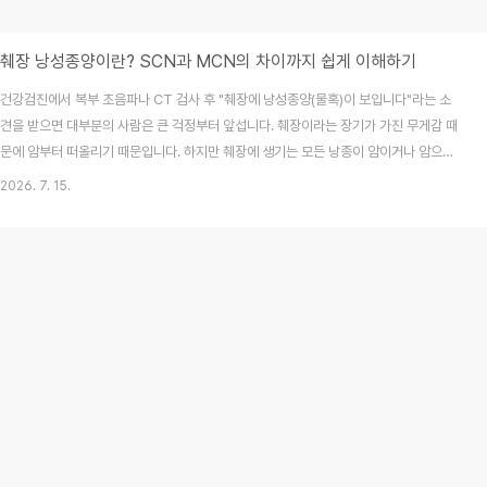
췌장 낭성종양이란? SCN과 MCN의 차이까지 쉽게 이해하기
건강검진에서 복부 초음파나 CT 검사 후 "췌장에 낭성종양(물혹)이 보입니다"라는 소
견을 받으면 대부분의 사람은 큰 걱정부터 앞섭니다. 췌장이라는 장기가 가진 무게감 때
문에 암부터 떠올리기 때문입니다. 하지만 췌장에 생기는 모든 낭종이 암이거나 암으로
진행되는 것은 아닙니다. 췌장 낭성종양은 종류에 따라 성격이 판이하게 다릅니다. 특히
2026. 7. 15.
자주 혼동하는 장액성 낭성종양(SCN)과 점액성 낭성종양(MCN)은 관리 전략이 완전히
다르므로 정확한 이해가 필수입니다. 2026년 7월 최신 의학 정보를 바탕으로 낭성종양
의 특징과 차이점, 관리 방법을 상세히 정리해 드립니다.목차췌장 낭성종양이란 무엇인
가?장액성 낭성종양(SCN)의 특징점액성 낭성종양(MCN)의 특징SCN vs MCN의 결
정적 차이 비교나타날 수 있는 ..