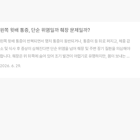
왼쪽 윗배 통증, 단순 위염일까 췌장 문제일까?
왼쪽 윗배 통증이 반복되면서 명치 통증이 동반되거나, 통증이 등 뒤로 퍼지고, 체중 감
소 및 식사 후 증상이 심해진다면 단순 위염을 넘어 췌장 및 주변 장기 질환을 의심해야
합니다. 췌장은 위 뒤쪽에 숨어 있어 조기 발견이 어렵기로 유명하지만, 몸이 보내는 미
세한 신호를 미리 파악한다면 예후를 크게 바꿀 수 있습니다. 이번 글에서는 왼쪽 윗배
2026. 6. 29.
통증의 원인과 췌장 질환의 차이, 병원을 방문해야 하는 결정적 증상들을 최신 의학 자료
를 바탕으로 상세히 정리해 드립니다.목차왼쪽 윗배에는 어떤 장기가 있을까요?위염과
췌장 질환의 통증, 어떻게 다를까?병원에서는 어떤 검사를 통해 원인을 찾나요?왼쪽 윗
배 통증 관련 FAQ마무리하며: 몸이 보내는 통증 신호를 무시하지 마세요1. 왼쪽 윗배에
는 어떤 장기가 있을까요?왼..