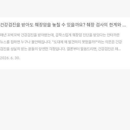
건강검진을 받아도 췌장암을 놓칠 수 있을까요? 췌장 검사의 한계와 대처법
매년 꼬박꼬박 건강검진을 받아왔는데, 갑작스럽게 췌장암 진단을 받았다는 안타까운
뉴스를 접하면 누구나 불안해집니다. "도대체 왜 발견하지 못했을까?"라는 의문은 건강
검진을 성실히 받는 분들의 당연한 걱정입니다. 결론부터 말씀드리면, 건강검진은 매우
중요하지만 췌장의 해부학적 특성상 일반적인 검사만으로는 조기 발견에 한계가 있을
2026. 6. 30.
수 있습니다. 오늘은 건강검진에서 췌장암 발견이 어려운 이유와, 이를 보완하기 위해 꼭
알아야 할 정보를 정리해 드립니다.목차췌장암, 조기 발견이 유독 어려운 이유복부초음
파로 췌장을 확인하기 힘든 이유이런 증상이 있다면 추가 검사를 고려하세요CT, MRI,
내시경초음파 중 무엇이 좋을까?자주 묻는 질문(FAQ)1. 췌장암, 조기 발견이 유독 어려
운 이유췌장은 위장 뒤편, 등 쪽에 ..