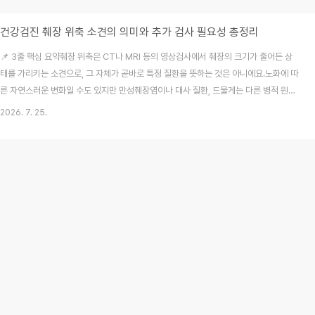
건강검진 췌장 위축 소견의 의미와 추가 검사 필요성 총정리
📌 3줄 핵심 요약췌장 위축은 CT나 MRI 등의 영상검사에서 췌장의 크기가 줄어든 상
태를 가리키는 소견으로, 그 자체가 곧바로 특정 질환을 뜻하는 것은 아니에요.노화에 따
른 자연스러운 변화일 수도 있지만 만성췌장염이나 대사 질환, 드물게는 다른 병적 원인
이 숨어 있을 수 있어 꼼꼼한 확인이 필요하답니다.증상이 없더라도 검진 결과에서 구조
2026. 7. 25.
적 변화를 확인했다면 소화기내과 진료를 통해 정확한 원인을 짚어보고 맞춤 관리를 시
작해야 해요. 매년 성실하게 받아오던 건강검진 결과를 무심코 열어보다가 "췌장 위축
소견이 관찰됩니다"라는 낯선 문구를 마주하고 가슴이 철렁 내려앉았던 기억이 다들 한
번쯤 있으실 거예요. 저도 처음에는 췌장이라는 단어만 듣고 곧바로 몹쓸 큰 병이 생긴
것은 아닐까 두려운 마음에 밤잠을 ..