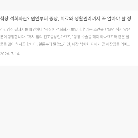
췌장 석회화란? 원인부터 증상, 치료와 생활관리까지 꼭 알아야 할 정보
건강검진 결과지를 확인하다 "췌장에 석회화가 보입니다"라는 소견을 받으면 적지 않은
분이 당황합니다. "혹시 암의 전조증상인가요?", "당장 수술을 해야 하나요?"와 같은 질
문을 많이 하시곤 합니다. 결론부터 말씀드리면, 췌장 석회화 자체가 곧 췌장암을 의미하
는 것은 아닙니다. 하지만 석회화는 췌장에 반복적인 염증이 발생했거나, 기능이 저하되
2026. 7. 14.
었다는 중요한 신호일 수 있습니다. 오늘은 2026년 7월 최신 의학 지식을 바탕으로 췌
장 석회화의 실체와 건강을 지키기 위한 관리 방법을 상세히 정리해 드립니다.목차췌장
석회화란 무엇인가?석회화는 왜 생길까? (주요 원인)췌장 석회화의 주요 증상과 경고 신
호진단 방법: 어떤 검사가 필요한가?치료와 관리의 핵심: 원인 질환 관리췌장 건강을 위
한 필수 생활습관 관리자주..