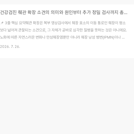
건강검진 췌관 확장 소견의 의미와 원인부터 추가 정밀 검사까지 총정리
📌 3줄 핵심 요약췌관 확장은 복부 영상검사에서 췌장 효소의 이동 통로인 췌장이 평소
보다 넓어져 관찰되는 소견으로, 그 자체가 곧바로 심각한 질병을 뜻하는 것은 아니에요.
노화에 따른 자연스러운 변화나 만성췌장염뿐만 아니라 췌장 낭성 병변(IPMN)이나 드
물게 종양 압박 등 원인이 다양하므로 꼼꼼한 확인이 필요하답니다.증상이 없더라도 검
2026. 7. 26.
진 결과에서 구조적 확장 소견을 확인했다면 소화기내과 진료를 통해 정확한 원인을 파
악하고 맞춤 관리를 시작해야 해요. 매년 성실하게 받아오던 건강검진 결과를 무심코 열
어보다가 "췌관 확장 소견이 관찰됩니다"라는 낯선 문구를 마주하고 가슴이 덜컥 내려앉
았던 기억이 다들 한 번쯤 있으실 거예요. 저도 처음에는 췌장이라는 단어만 듣고 곧바로
몹쓸 큰 병이 생긴 것은 아닐까 두려..