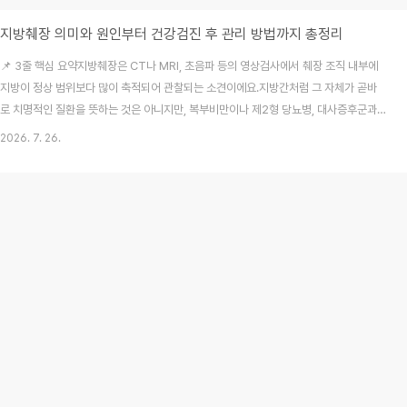
지방췌장 의미와 원인부터 건강검진 후 관리 방법까지 총정리
📌 3줄 핵심 요약지방췌장은 CT나 MRI, 초음파 등의 영상검사에서 췌장 조직 내부에
지방이 정상 범위보다 많이 축적되어 관찰되는 소견이에요.지방간처럼 그 자체가 곧바
로 치명적인 질환을 뜻하는 것은 아니지만, 복부비만이나 제2형 당뇨병, 대사증후군과
밀접한 연관성을 가질 수 있답니다.검진 결과에서 지방침착 소견을 확인했다면 막연히
2026. 7. 26.
불안해하기보다 대사 건강 상태를 점검하고 규칙적인 생활습관 교정을 시작해야 해요.
매년 성실하게 받아오던 건강검진 결과를 무심코 열어보다가 "췌장 지방침착" 혹은 "지
방췌장"이라는 생소한 문구를 마주하고 가슴이 덜컥 내려앉았던 기억이 다들 한 번쯤 있
으실 거예요. 저도 처음에는 간에만 생긴다는 지방간 이야기를 들었지 췌장에도 지방이
쌓인다는 말을 접하고는 "혹시 췌장암으로 ..