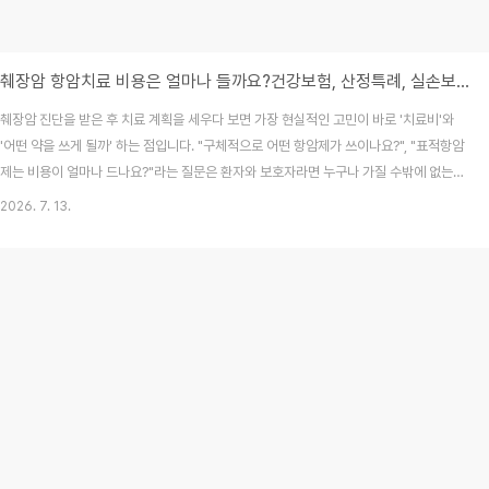
췌장암 항암치료 비용은 얼마나 들까요?건강보험, 산정특례, 실손보험까지 꼭 알아야 할 의료비 정보
췌장암 진단을 받은 후 치료 계획을 세우다 보면 가장 현실적인 고민이 바로 '치료비'와
'어떤 약을 쓰게 될까' 하는 점입니다. "구체적으로 어떤 항암제가 쓰이나요?", "표적항암
제는 비용이 얼마나 드나요?"라는 질문은 환자와 보호자라면 누구나 가질 수밖에 없는
지극히 자연스러운 궁금증입니다. 췌장암 항암치료 비용은 선택하는 항암제의 종류, 건
2026. 7. 13.
강보험 적용 여부(급여/비급여), 그리고 환자의 유전자 변이 상태에 따라 수십 배까지 차
이가 날 수 있습니다. 오늘은 2026년 7월 최신 기준, 췌장암 치료에 쓰이는 대표적인
약물 예시와 그에 따른 예상 비용, 그리고 의료비 부담을 줄이는 전략을 상세히 정리해
드립니다.목차췌장암 항암제 종류별 특징과 대표 약물 예시약제별 예상 비용 예시 (급여
vs 비급여)항암치..