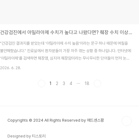
건강검진에서 아밀라아제 수치가 높다고 나왔다면? 췌장 수치 이상의 원인과 추가 검사 전략
"건강검진 결과지를 받았는데 '아밀라아제 수치 높음'이라는 문구 하나 때문에 며칠을
불안해했습니다." 진료실에서 환자분들이 가장 자주 겪는 상황 중 하나입니다. 인터넷에
'아밀라아제'를 검색하면 췌장염, 심지어 췌장암이라는 무시무시한 단어들이 먼저 눈에
띄니 겁이 나는 것은 당연합니다. 하지만 아밀라아제 수치 상승이 반드시 췌장의 치명적
2026. 6. 28.
인 질환을 의미하는 것은 아닙니다. 실제 진료 현장에서는 침샘 질환이나 가벼운 신장 기
능 저하, 혹은 일시적인 컨디션 난조로도 수치가 변하는 경우를 아주 흔하게 봅니다. 오
1
2
3
4
···
18
늘은 아밀라아제와 리파아제 검사의 의미부터, 의료진이 수치 이상을 어떻게 해석하고
대응하는지 밀도 있는 정보로 정리해 드립니다.[목차]아밀라아제와 리파아제, 정확히 무
엇일까?췌장 수치가 높아지는 의학적 ..
Copyrights © 2024 All Rights Reserved by 애드센스팜
Designed by 티스토리