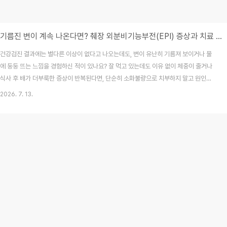
기름진 변이 계속 나온다면? 췌장 외분비기능부전(EPI) 증상과 치료 총정리
건강검진 결과에는 별다른 이상이 없다고 나오는데도, 변이 유난히 기름져 보이거나 물
에 둥둥 뜨는 느낌을 경험하신 적이 있나요? 잘 먹고 있는데도 이유 없이 체중이 줄거나
식사 후 배가 더부룩한 증상이 반복된다면, 단순히 소화불량으로 치부하지 말고 원인을
면밀히 확인해 볼 필요가 있습니다. 이러한 증상은 '췌장 외분비기능부전(Exocrine
2026. 7. 13.
Pancreatic Insufficiency, EPI)'이라는 질환과 밀접한 관련이 있을 수 있습니다. 우
리 몸의 췌장은 인슐린을 만드는 기관으로만 알려져 있지만, 사실 지방과 단백질, 탄수화
물을 분해하는 핵심 소화효소를 만들어 영양 흡수를 돕는 '생체 소화 공장'이기도 합니
다. 오늘은 2026년 7월 최신 의학 정보를 바탕으로, EPI의 증상과 과학적인 관리법을
상세..