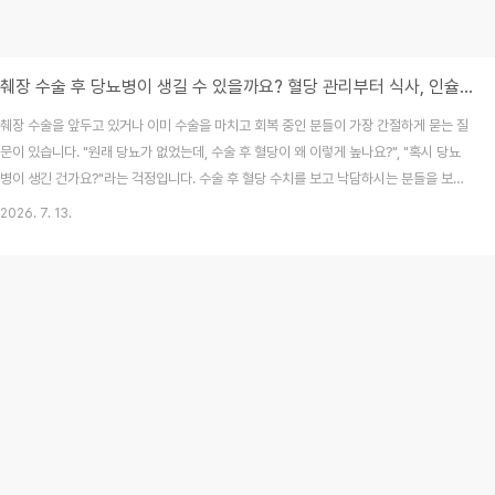
췌장 수술 후 당뇨병이 생길 수 있을까요? 혈당 관리부터 식사, 인슐린 치료까지 완벽 정리
췌장 수술을 앞두고 있거나 이미 수술을 마치고 회복 중인 분들이 가장 간절하게 묻는 질
문이 있습니다. "원래 당뇨가 없었는데, 수술 후 혈당이 왜 이렇게 높나요?", "혹시 당뇨
병이 생긴 건가요?"라는 걱정입니다. 수술 후 혈당 수치를 보고 낙담하시는 분들을 보면
정말 마음이 쓰이곤 합니다. 하지만 췌장은 인슐린과 글루카곤을 분비하여 우리 몸의 혈
2026. 7. 13.
당을 조절하는 핵심 장기이기에, 수술 후 혈당 변화가 나타나는 것은 신체적인 인과관계
에 따른 자연스러운 과정입니다. 오늘 2026년 7월 최신 기준, 췌장 수술 후 발생하는
당뇨병(췌장성 당뇨)의 발생 원리와 이를 극복하기 위한 현명한 관리 방법을 상세히 정
리해 드립니다.목차췌장 수술 후 왜 혈당이 높아질까?췌장성 당뇨(제3c형 당뇨병)란 무
엇인가?당뇨병을 의심..