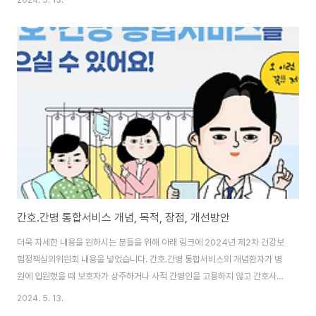
2024. 5. 13.
대중교통(시내·마을버스, 지하철, 광역버스, GTX 대상)을 이용할 경우 지출금
액의 일정비율(일반인 20%, 청년층 30%, 저소득층 53%)을 다음 달에 돌려
받을 수 있는 교통카드 입니다.참여 카드사별로 카드 이용 실적에 따라 추가 혜
택을 제공하여 이용자들의 교통비 부담을 한층 줄일 수 있을 것으로 기대됩니
다. 대중교통할인특약-자동차보험 확인하기 K-패스 카드 혜택 시작은? 2024
년 5월 1일 ..
간호.간병 통합서비스 개념, 목적, 장점, 개선방안
더욱 자세한 내용을 원하시는 분들을 위해 아래 링크에 2024년 제2차 건강보
험정책심의위원회 내용을 넣었습니다. 간호.간병 통합서비스의 개념환자가 병
원에 입원했을 때 보호자가 상주하거나 사적 간병인을 고용하지 않고 간호사.
간호조무사, 요양보호사 등에게 간병을 포함한 입원 서비스를 제공받는 제도입
2024. 5. 13.
니다.▶유병자보험 알아보러가기◀간호.간병 통합서비스의 목적간호간병통합