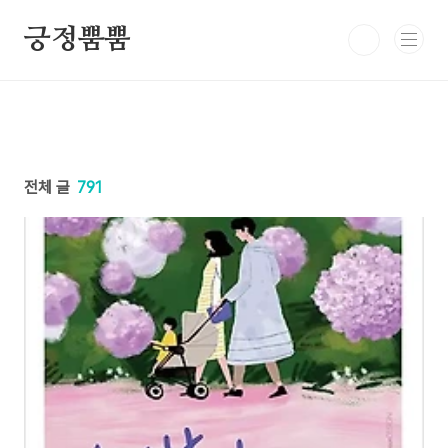
본문 바로가기
긍정뿜뿜
전체 글
791