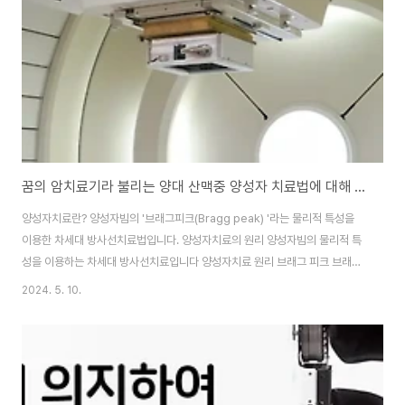
기 주눅이 듭니다.그 주눅듬이 원인이 되어 의도치 않게 사고로 이어지는 경우
도 종종 있습니다.이를 위해 정부..
꿈의 암치료기라 불리는 양대 산맥중 양성자 치료법에 대해 알아보자
양성자치료란? 양성자빔의 '브래그피크(Bragg peak) '라는 물리적 특성을
이용한 차세대 방사선치료법입니다. 양성자치료의 원리 양성자빔의 물리적 특
성을 이용하는 차세대 방사선치료입니다 양성자치료 원리 브래그 피크 브래그
피크(Bragg peak)란 양성자의 고유한 특성으로, 양성자빔이 인체 내의 정상
2024. 5. 10.
조직을 투과하여 암 조직에 도달하는 순간 막대한 양의 방사선 에너지를 쏟아
부어 암세포를 죽이고 그 이후로는 방사선 에너지가 급격히 사라지는 것을 말
합니다. ▶유병자보험 알아보러 가기◀ 양성자치료의 특장점 치료효과는 높
이고, 치료 부작용은 최소화하고. 부작용 및 2 차암 위험 감소 암조직에만 정확
하게 고용량 방사선을 조사하여 주변 정상조직에는 방사선 노출을 최소화하여