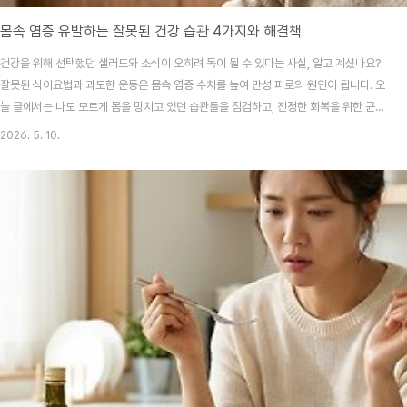
몸속 염증 유발하는 잘못된 건강 습관 4가지와 해결책
건강을 위해 선택했던 샐러드와 소식이 오히려 독이 될 수 있다는 사실, 알고 계셨나요?
잘못된 식이요법과 과도한 운동은 몸속 염증 수치를 높여 만성 피로의 원인이 됩니다. 오
늘 글에서는 나도 모르게 몸을 망치고 있던 습관들을 점검하고, 진정한 회복을 위한 균형
잡힌 관리법을 정리해 드릴게요.평소에 남들보다 더 열심히 건강을 챙긴다고 자부했는
2026. 5. 10.
데, 왜 아침마다 몸은 천근만근이고 피부 트러블은 가라앉지 않는 걸까요? "나름 건강하
게 산다고 생각했는데..."라는 의문이 드신다면, 지금 실천하고 있는 그 '건강법'이 내 몸
에는 극심한 스트레스로 작용하고 있을 가능성이 매우 커요. 저도 예전에 무작정 굶고 커
피로 버티던 시절이 있었는데, 그때 겪었던 몸의 신호들을 떠올려보면 참 미안한 마음이
들거든요. 사실 우리 ..