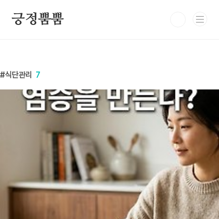
본문 바로가기
긍정뿜뿜
식단관리
7