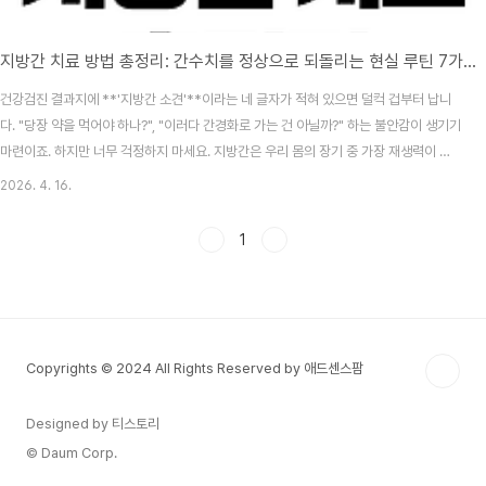
지방간 치료 방법 총정리: 간수치를 정상으로 되돌리는 현실 루틴 7가지
건강검진 결과지에 **'지방간 소견'**이라는 네 글자가 적혀 있으면 덜컥 겁부터 납니
다. "당장 약을 먹어야 하나?", "이러다 간경화로 가는 건 아닐까?" 하는 불안감이 생기기
마련이죠. 하지만 너무 걱정하지 마세요. 지방간은 우리 몸의 장기 중 가장 재생력이 뛰
어난 간이 보내는 '마지막 경고'이자, 올바른 노력만 있다면 100% 되돌릴 수 있는 질환
2026. 4. 16.
입니다.오늘은 2026년 최신 의학 가이드라인과 글로벌 보건 기구의 자료를 바탕으로,
지방간을 뿌리 뽑고 간수치를 정상으로 되돌리는 가장 현실적이고 과학적인 치료 루틴
1
7가지를 소비자 입장에서 완벽하게 정리해 드립니다.📚 목차지방간이란 무엇인가? (간
이 보내는 SOS 신호)지방간의 최신 원인: 왜 나에게 생겼을까?지방간 치료 및 회복을
위한 현실 루틴 ..
Copyrights © 2024 All Rights Reserved by 애드센스팜
Designed by 티스토리
© Daum Corp.