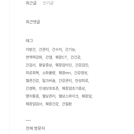
최근글
인기글
최근댓글
태그
지방간
간관리
간수치
간기능
면역력강화
간염
췌장CT
간건강
간검사
황달증상
췌장암식단
건강검진
피로회복
소화불량
췌장mri
건강정보
혈관건강
밀크씨슬
건강관리
만성피로
간경화
인생샷포토존
췌장암초기증상
명치통증
혈당관리
혈당스파이크
췌장암
췌장암검사
췌장건강
간질환
전체 방문자