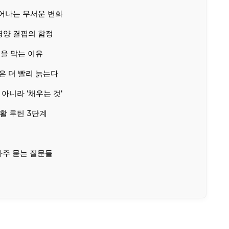
어나는 무서운 변화
영양 결핍의 함정
름을 막는 이유
은 더 빨리 늙는다
아니라 '채우는 것'
활 루틴 3단계
 자주 묻는 질문들