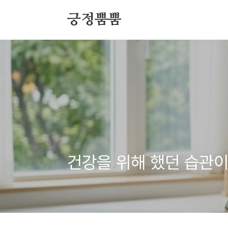
본문 바로가기
긍정뿜뿜
건강을 위해 했던 습관이