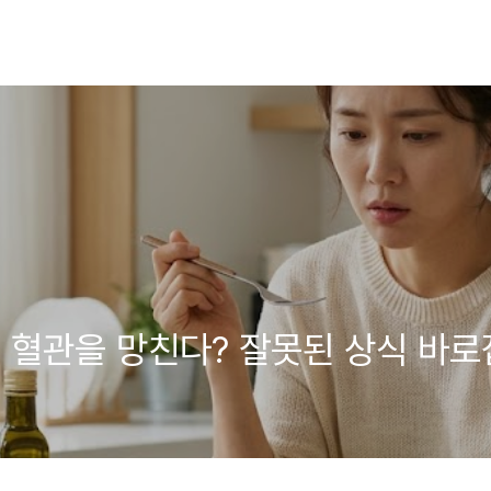
 혈관을 망친다? 잘못된 상식 바