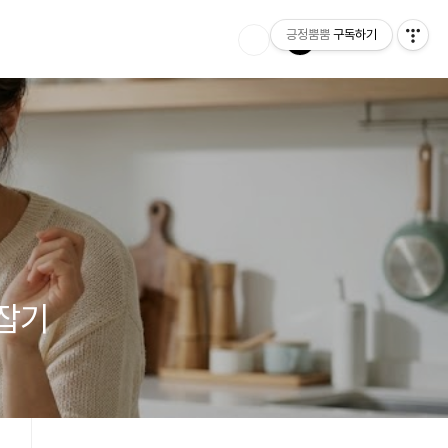
긍정뿜뿜
구독하기
로잡기