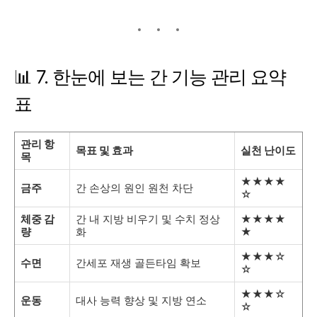
📊 7. 한눈에 보는 간 기능 관리 요약
표
관리 항
목표 및 효과
실천 난이도
목
★★★★
금주
간 손상의 원인 원천 차단
☆
체중 감
간 내 지방 비우기 및 수치 정상
★★★★
량
화
★
★★★☆
수면
간세포 재생 골든타임 확보
☆
★★★☆
운동
대사 능력 향상 및 지방 연소
☆