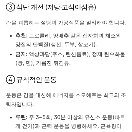
③ 식단 개선 (저당·고식이섬유)
간을 괴롭히는 설탕과 가공식품을 멀리해야 합니다.
추천:
브로콜리, 양배추 같은 십자화과 채소와
양질의 단백질(생선, 두부, 살코기).
금지:
액상과당(주스, 탄산음료), 정제 탄수화물
(빵, 면), 기름진 튀김류.
④ 규칙적인 운동
운동은 간을 대신해 에너지를 소모해주는 최고의 조
력자입니다.
루틴:
주 3~5회, 30분 이상의 유산소 운동(빠르
게 걷기)과 근력 운동을 병행하세요. 근육량이