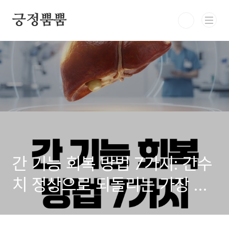
본문 바로가기
긍정뿜뿜
간 기능 회복 방법 7가지: 간수
치 정상으로 되돌리는 가장 빠
른 루틴