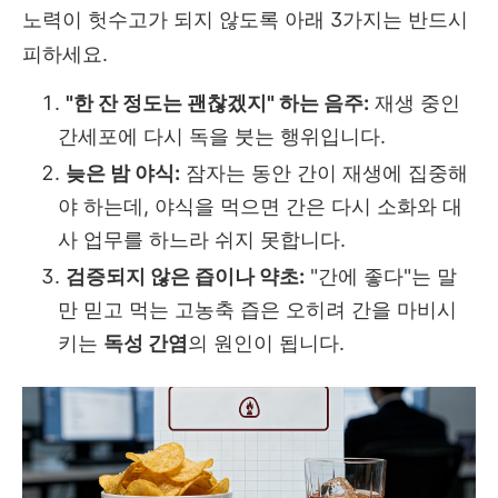
노력이 헛수고가 되지 않도록 아래 3가지는 반드시
피하세요.
"한 잔 정도는 괜찮겠지" 하는 음주:
재생 중인
간세포에 다시 독을 붓는 행위입니다.
늦은 밤 야식:
잠자는 동안 간이 재생에 집중해
야 하는데, 야식을 먹으면 간은 다시 소화와 대
사 업무를 하느라 쉬지 못합니다.
검증되지 않은 즙이나 약초:
"간에 좋다"는 말
만 믿고 먹는 고농축 즙은 오히려 간을 마비시
키는
독성 간염
의 원인이 됩니다.