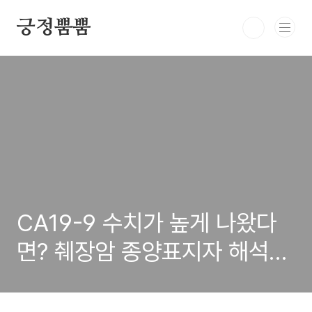
본문 바로가기
긍정뿜뿜
CA19-9 수치가 높게 나왔다
면? 췌장암 종양표지자 해석법
총정리