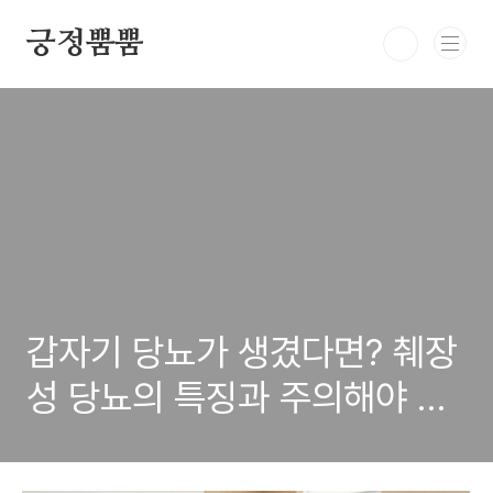
본문 바로가기
긍정뿜뿜
갑자기 당뇨가 생겼다면? 췌장
성 당뇨의 특징과 주의해야 할
5가지 신호