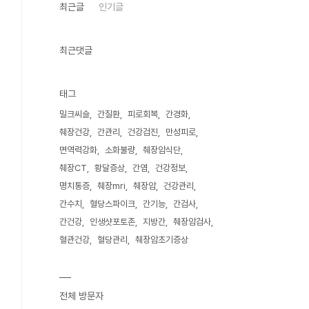
최근글
인기글
최근댓글
태그
밀크씨슬
간질환
피로회복
간경화
췌장건강
간관리
건강검진
만성피로
면역력강화
소화불량
췌장암식단
췌장CT
황달증상
간염
건강정보
명치통증
췌장mri
췌장암
건강관리
간수치
혈당스파이크
간기능
간검사
간건강
인생샷포토존
지방간
췌장암검사
혈관건강
혈당관리
췌장암초기증상
전체 방문자