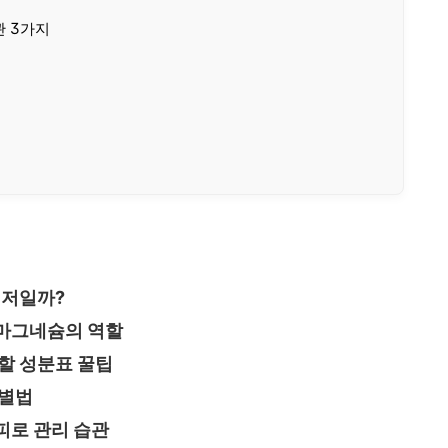
관 3가지
먼저일까?
 마그네슘의 역할
할 성분표 꿀팁
구별법
피로 관리 습관