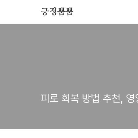
본문 바로가기
긍정뿜뿜
피로 회복 방법 추천, 