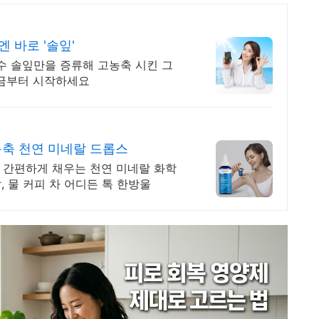
 바로 '솔잎'
수 솔잎만을 증류해 고농축 시킨 그
지금부터 시작하세요
축 천연 미네랄 드롭스
로 간편하게 채우는 천연 미네랄 화학
, 물 커피 차 어디든 톡 한방울