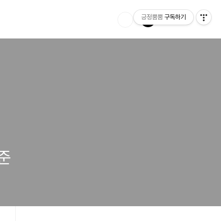
긍정뿜뿜
구독하기
준