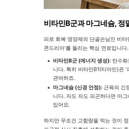
비타민B군과 마그네슘, 정
피로 회복 영양제의 단골손님인 비타
콘드리아'를 돌리는 핵심 연료입니다.
비타민B군 (에너지 생성):
탄수화물
니다. 특히 비타민B1(티아민)은
관여하죠.
마그네슘 (신경 안정):
근육의 긴장
니다. 자도 자도 피곤하다면 마그
있어요.
하지만 무조건 고함량을 먹는 것이 