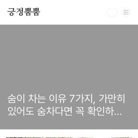
본문 바로가기
긍정뿜뿜
숨이 차는 이유 7가지, 가만히
있어도 숨차다면 꼭 확인하세
요