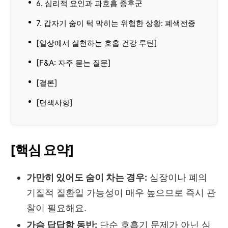
6. 심리적 요인과 과호흡 증후군
7. 갑자기 숨이 턱 막히는 위험한 상황: 폐색전증
[일상에서 실천하는 호흡 건강 루틴]
[F&A: 자주 묻는 질문]
[결론]
[면책사항]
[핵심 요약]
가만히 있어도 숨이 차는 경우:
심장이나 폐의
기질적 질환일 가능성이 매우 높으므로 즉시 관
찰이 필요해요.
가슴 답답함 동반:
단순 호흡기 문제가 아닌 심