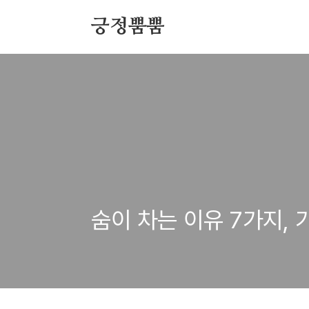
본문 바로가기
긍정뿜뿜
숨이 차는 이유 7가지,