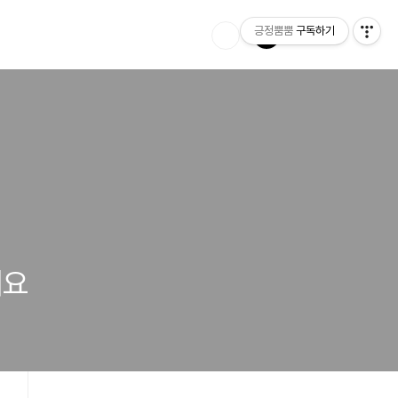
긍정뿜뿜
구독하기
세요