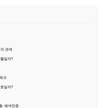
능의 관계
빈혈일까?
 체크
신호일까?
황: 폐색전증