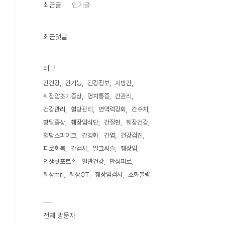
최근글
인기글
최근댓글
태그
간건강
간기능
건강정보
지방간
췌장암초기증상
명치통증
간관리
건강관리
혈당관리
면역력강화
간수치
황달증상
췌장암식단
간질환
췌장건강
혈당스파이크
간경화
간염
건강검진
피로회복
간검사
밀크씨슬
췌장암
인생샷포토존
혈관건강
만성피로
췌장mri
췌장CT
췌장암검사
소화불량
전체 방문자