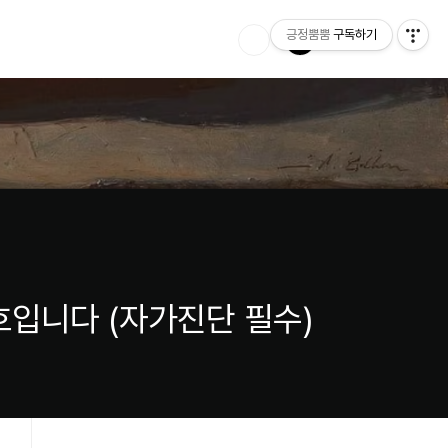
긍정뿜뿜
구독하기
호입니다 (자가진단 필수)