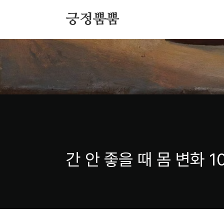
본문 바로가기
긍정뿜뿜
간 안 좋을 때 몸 변화 