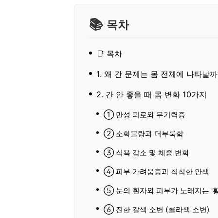
목차
📑 목차
1. 왜 간 문제는 몸 전체에 나타날까
2. 간 안 좋을 때 몸 변화 10가지
① 만성 피로와 무기력증
② 소화불량과 더부룩함
③ 식욕 감소 및 체중 변화
④ 피부 가려움증과 칙칙한 안색
⑤ 눈의 흰자와 피부가 노래지는 '황
⑥ 진한 갈색 소변 (콜라색 소변)