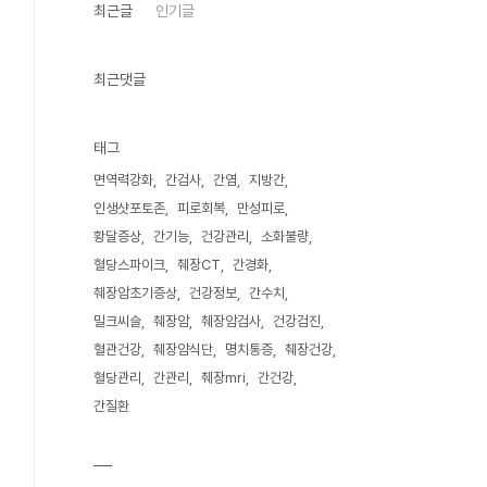
최근글
인기글
최근댓글
태그
면역력강화
간검사
간염
지방간
인생샷포토존
피로회복
만성피로
황달증상
간기능
건강관리
소화불량
혈당스파이크
췌장CT
간경화
췌장암초기증상
건강정보
간수치
밀크씨슬
췌장암
췌장암검사
건강검진
혈관건강
췌장암식단
명치통증
췌장건강
혈당관리
간관리
췌장mri
간건강
간질환