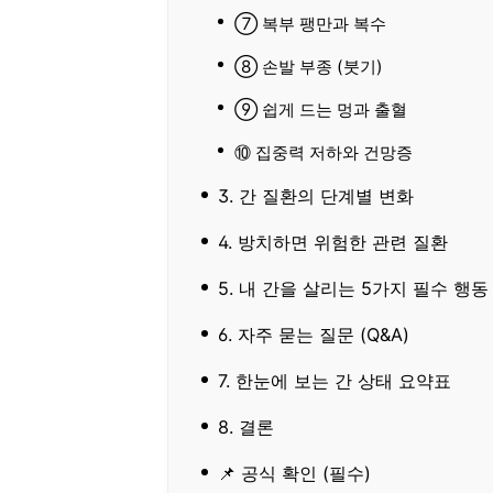
⑦ 복부 팽만과 복수
⑧ 손발 부종 (붓기)
⑨ 쉽게 드는 멍과 출혈
⑩ 집중력 저하와 건망증
3. 간 질환의 단계별 변화
4. 방치하면 위험한 관련 질환
5. 내 간을 살리는 5가지 필수 행동
6. 자주 묻는 질문 (Q&A)
7. 한눈에 보는 간 상태 요약표
8. 결론
📌 공식 확인 (필수)