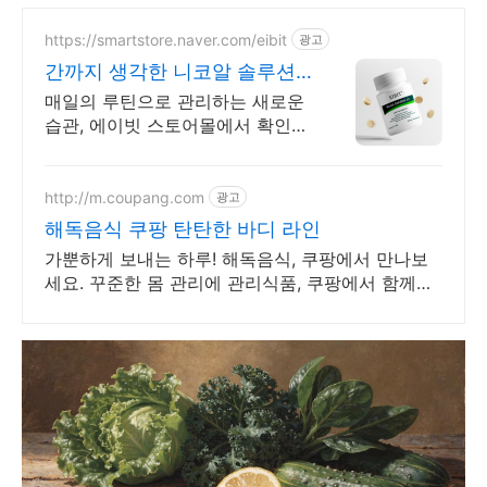
https://smartstore.naver.com/eibit
광고
간까지 생각한 니코알 솔루션
연속회식, 야근, 술자리..
매일의 루틴으로 관리하는 새로운
습관, 에이빗 스토어몰에서 확인하
기! 만성 피로? 간 건강부터 체크하
세요
http://m.coupang.com
광고
해독음식 쿠팡 탄탄한 바디 라인
가뿐하게 보내는 하루! 해독음식, 쿠팡에서 만나보
세요. 꾸준한 몸 관리에 관리식품, 쿠팡에서 함께하
세요.