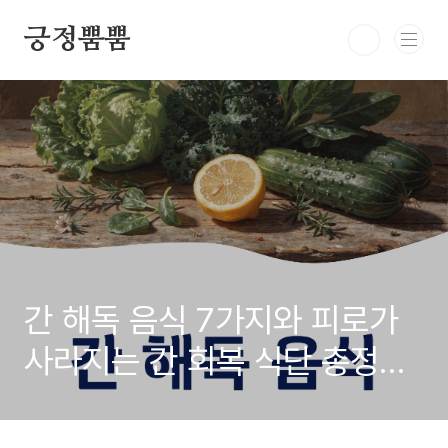
본문 바로가기
긍정뿜뿜
간 해독 음식 7가지와 피로가
사라지는 간 회복 식단 총정리
(지방간·간수치 개선 가이드)