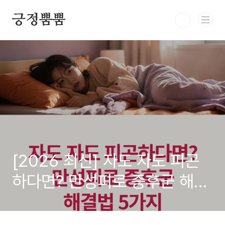
본문 바로가기
긍정뿜뿜
[2026 최신] 자도 자도 피곤
하다면? 만성피로 증후군 해결
법 5가지와 자가진단 (총정리)