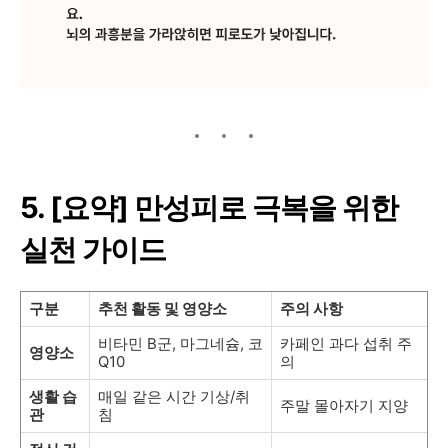
5. [요약] 만성피로 극복을 위한
실천 가이드
구분
추천 활동 및 영양소
주의 사항
비타민 B군, 마그네슘, 코
카페인 과다 섭취 주
영양소
Q10
의
생활 습
매일 같은 시간 기상/취
주말 몰아자기 지양
관
침