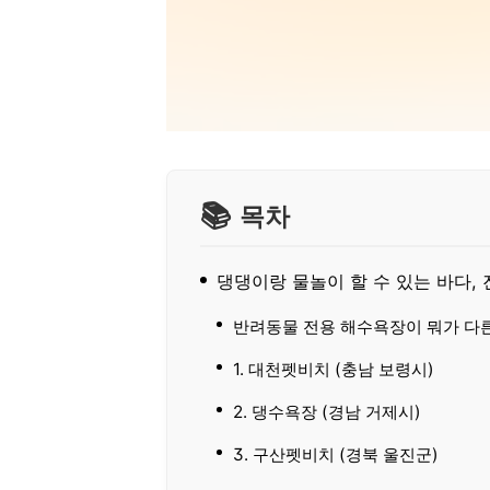
목차
댕댕이랑 물놀이 할 수 있는 바다,
반려동물 전용 해수욕장이 뭐가 다
1. 대천펫비치 (충남 보령시)
2. 댕수욕장 (경남 거제시)
3. 구산펫비치 (경북 울진군)