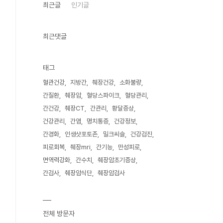
최근글
인기글
최근댓글
태그
혈관건강
지방간
췌장건강
소화불량
간질환
췌장암
혈당스파이크
혈당관리
간건강
췌장CT
간관리
황달증상
건강관리
간염
명치통증
건강정보
간경화
인생샷포토존
밀크씨슬
건강검진
피로회복
췌장mri
간기능
만성피로
면역력강화
간수치
췌장암초기증상
간검사
췌장암식단
췌장암검사
전체 방문자