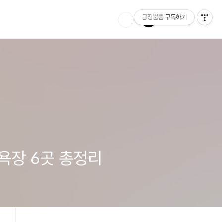
긍정뿜뿜
구독하기
욕장 6곳 총정리