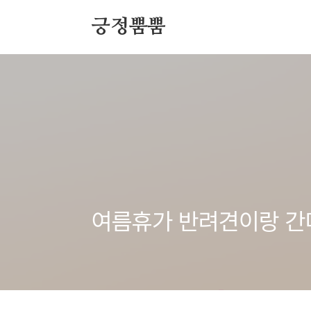
본문 바로가기
긍정뿜뿜
여름휴가 반려견이랑 간다