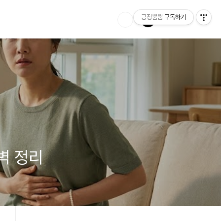
긍정뿜뿜
구독하기
벽 정리