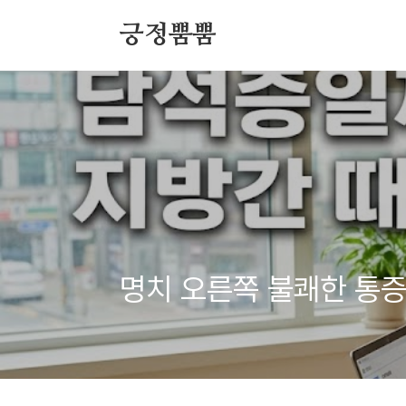
본문 바로가기
긍정뿜뿜
명치 오른쪽 불쾌한 통증