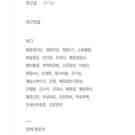
최근글
인기글
최근댓글
태그
췌장암식단
췌장건강
췌장CT
소화불량
황달증상
간건강
간관리
췌장암검사
명치통증
면역력강화
건강검진
지방간
췌장mri
간경화
밀크씨슬
간기능
혈당스파이크
간염
췌장암초기증상
간질환
간수치
간검사
췌장암
혈당관리
혈관건강
만성피로
건강정보
피로회복
인생샷포토존
건강관리
전체 방문자