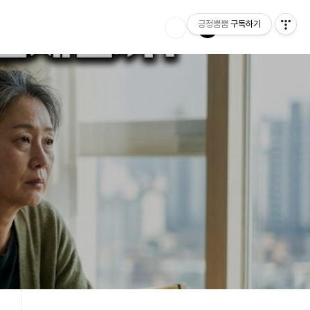
긍정뿜뿜
구독하기