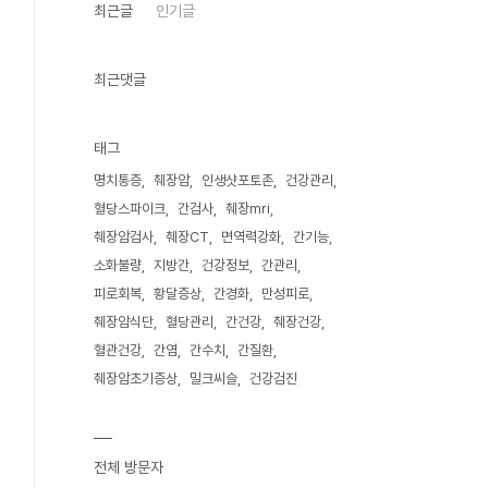
최근글
인기글
최근댓글
태그
명치통증
췌장암
인생샷포토존
건강관리
혈당스파이크
간검사
췌장mri
췌장암검사
췌장CT
면역력강화
간기능
소화불량
지방간
건강정보
간관리
피로회복
황달증상
간경화
만성피로
췌장암식단
혈당관리
간건강
췌장건강
혈관건강
간염
간수치
간질환
췌장암초기증상
밀크씨슬
건강검진
전체 방문자