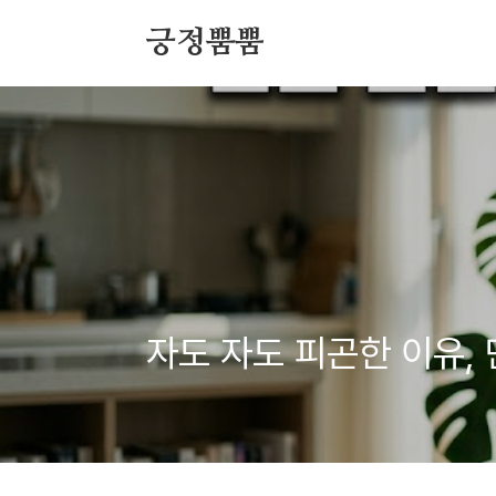
본문 바로가기
긍정뿜뿜
자도 자도 피곤한 이유,