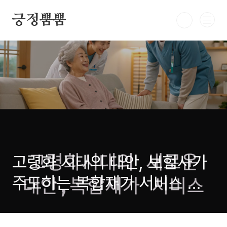
본문 바로가기
긍정뿜뿜
고령화 시대의 대안, 보험사가
주도하는 복합재가 서비스 전
략