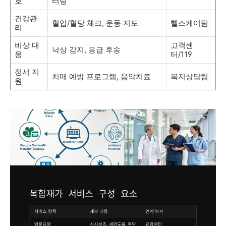
호
터링
건강관
혈압/혈당 체크, 운동 지도
헬스케어팀
리
비상 대
고객센
낙상 감지, 응급 후송
응
터/119
정서 지
치매 예방 프로그램, 음악치료
복지상담팀
원