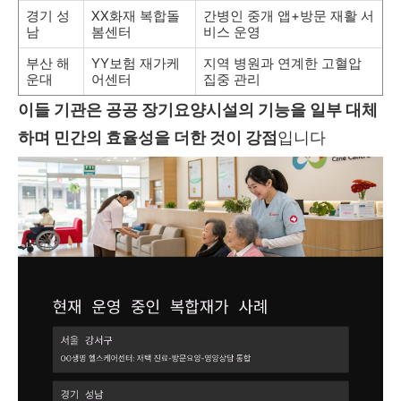
경기 성
XX화재 복합돌
간병인 중개 앱+방문 재활 서
남
봄센터
비스 운영
부산 해
YY보험 재가케
지역 병원과 연계한 고혈압
운대
어센터
집중 관리
이들 기관은 공공 장기요양시설의 기능을 일부 대체
하며 민간의 효율성을 더한 것이 강점
입니다