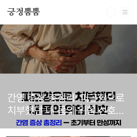
본문 바로가기
긍정뿜뿜
간염 증상 총정리: 피곤함으로
치부했던 내 몸의 위험 신호
(초기부터 만성까지)