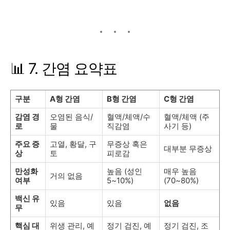
📊 7. 간염 요약표
구분
A형 간염
B형 간염
C형 간염
감염 경
오염된 음식/
혈액/체액/수
혈액/체액 (주
로
물
직감염
사기 등)
주요 증
고열, 황달, 구
무증상 혹은
대부분 무증상
상
토
피로감
만성화
높음 (성인
매우 높음
거의 없음
여부
5~10%)
(70~80%)
백신 유
있음
있음
없음
무
핵심 대
위생 관리, 예
정기 검진, 예
정기 검진, 조