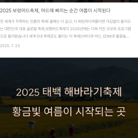
2025 보령머드축제, 머드에 빠지는 순간 여름이 시작된다
전 세계가 주목하는 진흙의 축제! 올해는 더 길고, 더 짜릿하다여름이면 어김없이 돌아오
는 대한민국 대표 글로벌 축제,보령머드축제가 2025년에는 더욱 커진 규모와 프로그램
으로 돌아왔습니다.세계 5대 축제로도 불리는 이 축제는바다와 머드, EDM과 불꽃놀이,
체험과 휴식을 모두 즐길 수 있는온몸으로 여름을 즐기는 대표 피서 이벤트입니
2025. 7. 23.
다.2025년 축제는 예년보다 긴 24일간 진행되며,올여름 더위를 제대로 날리고 싶은
분이라면 이 축제를 절대 놓쳐선 안 됩니다.축제 기본 정보항목 내용행사명제28회
2025 보령머드축제기간2025년 7월 18일(금) ~ 8월 10일(일), 총 24일간장소충남
보령시 대천해수욕장 일원주최/주관보령시 / 보령머드축제조직위원회공식 홈페이지
www.mudfestival.or.kr입장료..