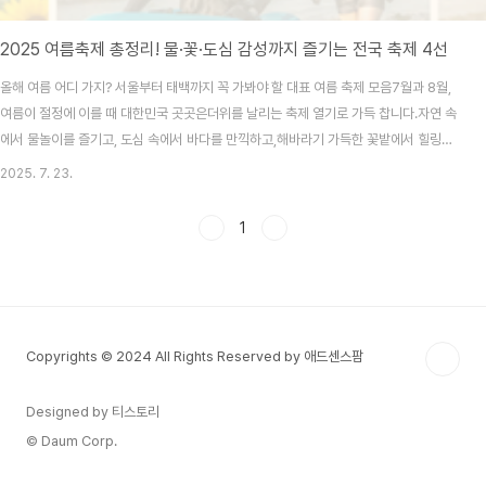
2025 여름축제 총정리! 물·꽃·도심 감성까지 즐기는 전국 축제 4선
올해 여름 어디 가지? 서울부터 태백까지 꼭 가봐야 할 대표 여름 축제 모음7월과 8월,
여름이 절정에 이를 때 대한민국 곳곳은더위를 날리는 축제 열기로 가득 찹니다.자연 속
에서 물놀이를 즐기고, 도심 속에서 바다를 만끽하고,해바라기 가득한 꽃밭에서 힐링까
지!2025년 여름, 특히 주목할 만한 전국 4대 여름 축제를 소개합니다.서울, 보령, 장흥,
2025. 7. 23.
태백.각기 다른 매력과 프로그램으로 소비자들의 오감을 자극하는 대표 축제를정확한
일정, 장소, 체험 정보와 함께 안내해드립니다.① 서울썸머비치 2025 – 도심 한복판에
1
서 즐기는 바캉스자세히 알아보러 바로가기 서울시가 매년 여름 개최하는 대표 도심형
축제,‘서울썸머비치’는 2025년 7월 25일(금)부터 8월 8일(금)까지 여의도한강공원
멀티플라자에서 열립니다..
Copyrights © 2024 All Rights Reserved by 애드센스팜
Designed by 티스토리
© Daum Corp.