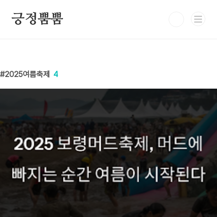
본문 바로가기
긍정뿜뿜
2025여름축제
4