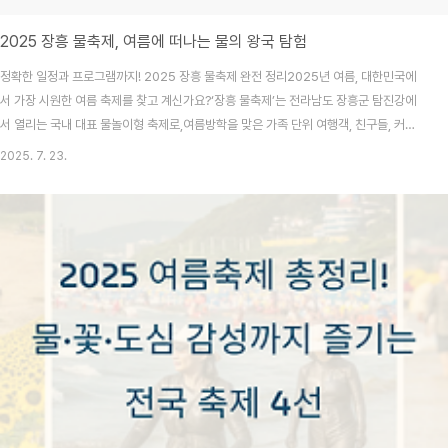
2025 장흥 물축제, 여름에 떠나는 물의 왕국 탐험
정확한 일정과 프로그램까지! 2025 장흥 물축제 완전 정리2025년 여름, 대한민국에
서 가장 시원한 여름 축제를 찾고 계신가요?‘장흥 물축제’는 전라남도 장흥군 탐진강에
서 열리는 국내 대표 물놀이형 축제로,여름방학을 맞은 가족 단위 여행객, 친구들, 커플
들에게 사랑받고 있습니다.올해는 2025년 7월 26일(토)부터 8월 3일(일)까지 공식
2025. 7. 23.
일정이 확정되었으며,본 글에서는 정확한 일정, 세부 프로그램, 교통, 꿀팁까지 모든 정
보를 안내해 드립니다.여름에만 열리는 수상 천국, 축제 개요장흥 물축제는 매년 여름 장
흥군 탐진강과 장흥읍 일대에서 열립니다.2025년에는 ‘물의 왕국, 장흥에서 피서를!’을
슬로건으로 내세우며시민과 관광객이 함께 어우러지는 참여형 프로그램으로 꾸며집니
다.행사 중심지는 탐진강 수변..