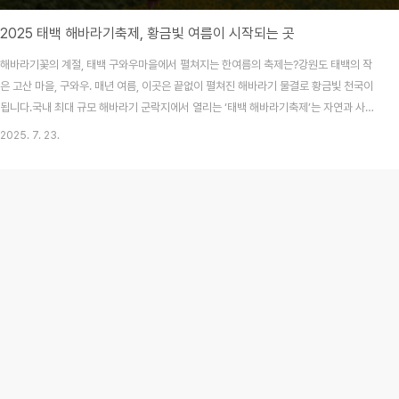
2025 태백 해바라기축제, 황금빛 여름이 시작되는 곳
해바라기꽃의 계절, 태백 구와우마을에서 펼쳐지는 한여름의 축제는?강원도 태백의 작
은 고산 마을, 구와우. 매년 여름, 이곳은 끝없이 펼쳐진 해바라기 물결로 황금빛 천국이
됩니다.국내 최대 규모 해바라기 군락지에서 열리는 ‘태백 해바라기축제’는 자연과 사람
이 어우러진 특별한 계절 행사입니다.2025년 축제 일정은 **7월 20일(일)부터 8월
2025. 7. 23.
10일(일)**까지로 예정되어 있으며,이번 글에서는 가장 정확한 일정과 주요 행사, 촬영
명소, 교통편, 여행 팁까지‘직접 다녀온 것 같은’ 정보를 한눈에 알려드립니다.130만 송
이 해바라기의 대서사시, 구와우 해바라기축제 일정은?2025년 태백 해바라기축제는 7
월 20일부터 8월 10일까지 약 3주간 진행됩니다.강원도 태백시 황지동 구와우마을 일
원에서 열리며,해발 ..