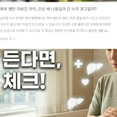
복부 팽만 지방간 차이, 단순 배 나옴일까 간 수치 경고일까?
[요약] 식사 후에만 배가 빵빵해지는 복부 팽만과 달리, 하루 종일 배가 나오고 피로감이
가시지 않는다면 '지방간'의 신호일 수 있습니다. 단순한 소화 불량으로 치부해 방치하면
간 손상으로 이어질 수 있으므로 두 증상의 정확한 차이점을 파악하고 올바른 생활 습관
을 실천하는 것이 무엇보다 중요합니다.주말에 과식을 하거나 야식을 먹고 나면 다음 날
2026. 5. 1.
배가 묵직하고 튀어나오는 경험, 누구나 한 번쯤 있으시죠? 저도 처음엔 "아, 어제 너무
많이 먹어서 살이 쪘나 보다" 혹은 "가스가 좀 찼나 보네"라며 대수롭지 않게 넘기곤 했
거든요. 그런데 이상하게 며칠이 지나도 배가 들어가지 않고, 자도 자도 피곤함이 몰려오
더라고요.혹시 여러분도 "단순히 살이 찐 건지, 아니면 몸속 장기에 문제가 생긴 건지"
고민하며 거울 ..