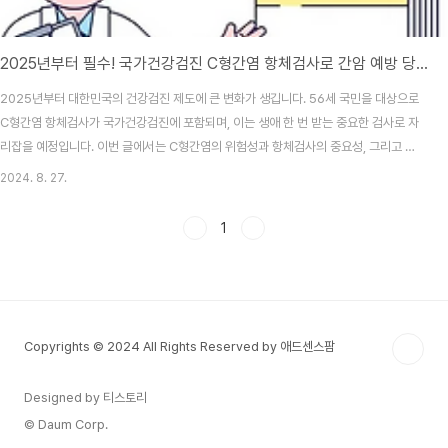
2025년부터 필수! 국가건강검진 C형간염 항체검사로 간암 예방 당신의 간 건강 56세 이상이라면 주목! 조기발견 조기치료
2025년부터 대한민국의 건강검진 제도에 큰 변화가 생깁니다. 56세 국민을 대상으로
C형간염 항체검사가 국가건강검진에 포함되며, 이는 생애 한 번 받는 중요한 검사로 자
리잡을 예정입니다. 이번 글에서는 C형간염의 위험성과 항체검사의 중요성, 그리고 건
강검진에서 이 검사가 포함되는 이유에 대해 상세히 알아보겠습니다. C형간염이란?C형
2024. 8. 27.
간염은 혈액이나 체액을 통해 전염되는 바이러스 감염 질환입니다. 이 질환은 주로 피로,
식욕감퇴, 구역질 등의 증상을 보이지만, 대다수 환자는 별다른 증상을 느끼지 못합니다.
1
그렇기 때문에 조기 발견이 매우 어렵습니다. 그러나 C형간염은 시간이 지나면서 간경
변이나 간암과 같은 심각한 질환으로 발전할 수 있어 그 위험성이 높습니다. C형간염 알
아두면 예방가능 필수 정보 대공개 ..
Copyrights © 2024 All Rights Reserved by 애드센스팜
Designed by 티스토리
© Daum Corp.