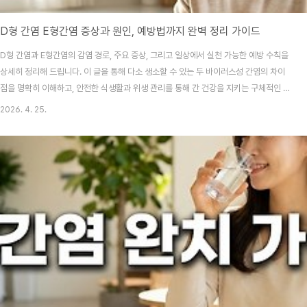
D형 간염 E형간염 증상과 원인, 예방법까지 완벽 정리 가이드
D형 간염과 E형간염의 감염 경로, 주요 증상, 그리고 일상에서 실천 가능한 예방 수칙을
상세히 정리해 드립니다. 이 글을 통해 다소 생소할 수 있는 두 바이러스성 간염의 차이
점을 명확히 이해하고, 안전한 식생활과 위생 관리를 통해 간 건강을 지키는 구체적인 방
법을 확인하실 수 있습니다.혹시 A형, B형, C형은 들어봤어도 D형과 E형은 이름조차 낯
2026. 4. 25.
설지 않으신가요? "나는 평소에 조심하니까 괜찮겠지"라고 생각하며 무심코 먹은 덜 익
은 고기나 해외여행 중 마신 물 한 잔이 예상치 못한 건강 위협이 될 수 있다는 사실, 알고
계셨나요? 오늘은 그 막연한 불안감을 확신으로 바꿔줄 정보를 준비했어요.목차D형 간
염, 왜 B형 간염 환자만 걸릴까요?E형간염의 주요 원인은 오염된 음식과 물?놓치기 쉬
운 잠복기와 초기..