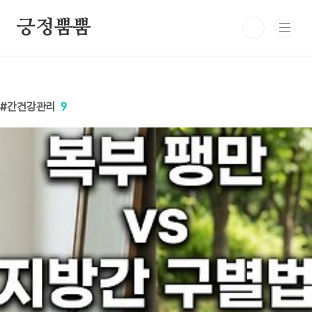
본문 바로가기
긍정뿜뿜
간건강관리
9