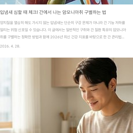
입냄새 심할 때 체크! 간에서 나는 암모니아취 구별하는 법
양치질을 열심히 해도 가시지 않는 입냄새는 단순히 구강 문제가 아니라 간 기능 저하를
알리는 위험 신호일 수 있습니다. 이 글에서는 일반적인 구취와 간 질환 특유의 암모니아
취를 구별하는 정확한 방법과 함께 2026년 최신 건강 지표를 바탕으로 한 간 관리법을
전해드립니다.분명히 아침저녁으로 꼼꼼히 양치하고 치실까지 사용하는데, 주변 사람들
2026. 4. 28.
의 반응이 신경 쓰이거나 스스로 입안에서 퀴퀴한 냄새가 느껴진 적 있으신가요? "커피
를 너무 많이 마셨나?" 혹은 "피곤해서 입이 말랐나?" 하고 가볍게 넘기기엔 냄새의 종
류가 예사롭지 않다면 덜컥 겁이 나기도 하죠. 저도 예전에 무리하게 일하던 시절, 입에
서 자꾸 비린 듯한 냄새가 올라와 고생한 적이 있는데 알고 보니 제 몸의 해독 공장인 간
이 보내는 간절한 신호였더라..