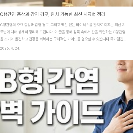
C형간염 증상과 감염 경로, 완치 가능한 최신 치료법 정리
C형간염의 주요 증상과 감염 경로, 그리고 백신 없는 바이러스를 완치로 이끄는 최신 치
료법에 대해 상세히 정리해 드립니다. 이 글을 통해 침묵 속에서 간을 위협하는 C형간염
을 조기에 발견하고 건강을 회복하는 구체적인 가이드를 얻으실 수 있습니다.국가검진
항목에 포함되지 않아 나도 모르게 방치하기 쉬운 질환이 바로 C형간염이라는 사실, 알
2026. 4. 24.
고 계셨나요? 평소 피곤함이 가시지 않아 단순 몸살인 줄 알았는데, 알고 보니 간이 보내
는 마지막 신호였다면 얼마나 당혹스러울까요? 오늘은 그 걱정을 확신으로 바꿔줄 정보
를 준비했어요.목차C형간염, 왜 예방 백신이 없을까요?일상 속 의외의 전염 경로 (혈액
노출 주의)특징 없는 초기 증상, 이것만은 확인하세요!검사 방법과 완치율 95% 이상의
최신 치료법일상에서 실천하는 ..