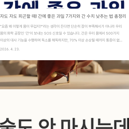
자도 자도 피곤할 때! 간에 좋은 과일 7가지와 간 수치 낮추는 법 총정리
"요즘 왜 이렇게 몸이 무겁지?"라는 생각이 든다면 단순히 잠이 부족해서가 아니라 우리
몸의 화학 공장인 '간'이 보내는 SOS 신호일 수 있습니다. 간은 우리 몸에서 500가지
이상의 대사 기능을 수행하며 독소를 해독하지만, 70% 이상 손상될 때까지 통증이 없
는 '침묵의 장기'입니다.특히 2026년 현재, 가공식품과 액상과당 섭취가 늘어나면서 술
2026. 4. 23.
을 마시지 않아도 발생하는 비알코올성 지방간(NAFLD) 환자가 급증하고 있습니다. 오
늘은 과학적 근거를 바탕으로 간 해독을 돕는 간에 좋은 과일 7가지와 실전 회복 식단 가
이드를 3,000자 분량의 상세 정보로 전해드립니다.목차피로의 근본 원인: 간 기능과 해
독 시스템의 비밀간에 좋은 과일 BEST 7: 성분과 해외 연구 근거간 수치를 낮추는 2주
집중 회복..