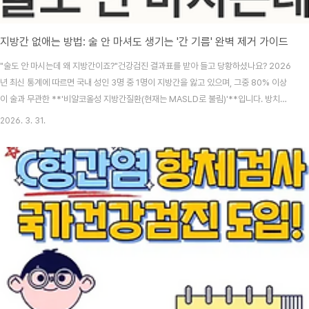
지방간 없애는 방법: 술 안 마셔도 생기는 '간 기름' 완벽 제거 가이드
"술도 안 마시는데 왜 지방간이죠?"건강검진 결과표를 받아 들고 당황하셨나요? 2026
년 최신 통계에 따르면 국내 성인 3명 중 1명이 지방간을 앓고 있으며, 그중 80% 이상
이 술과 무관한 **'비알코올성 지방간질환(현재는 MASLD로 불림)'**입니다. 방치하
면 간경화, 간암으로 이어질 수 있는 지방간. 하지만 걱정하지 마세요. 간은 우리 몸에서
2026. 3. 31.
회복력이 가장 뛰어난 장기입니다. 오늘 이 글 하나로 지방간을 완전히 뿌리 뽑는 과학적
인 방법을 모두 공개합니다.📑 목차지방간의 새로운 이름과 원인 (MASLD 시대)지방간
자가진단: 내 간이 보내는 구조 신호2026 최신 연구: 지방간을 없애는 3대 핵심 전략간
을 살리는 음식 vs 간을 망치는 음식지방간 탈출을 위한 '근육 재테크' 운동법자주 묻는
질문 ..