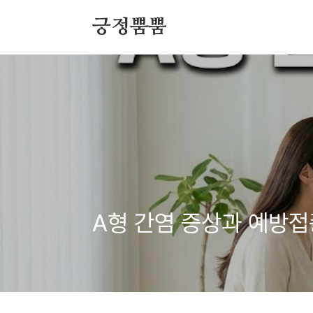
본문 바로가기
긍정뿜뿜
A형 간염 증상과 예방접