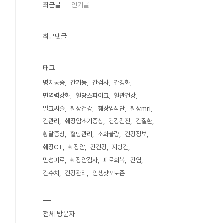
최근글
인기글
최근댓글
태그
명치통증
간기능
간검사
간경화
면역력강화
혈당스파이크
혈관건강
밀크씨슬
췌장건강
췌장암식단
췌장mri
간관리
췌장암초기증상
건강검진
간질환
황달증상
혈당관리
소화불량
건강정보
췌장CT
췌장암
간건강
지방간
만성피로
췌장암검사
피로회복
간염
간수치
건강관리
인생샷포토존
전체 방문자