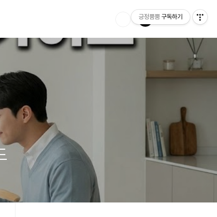
긍정뿜뿜
구독하기
드