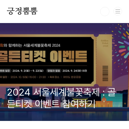
본문 바로가기
긍정뿜뿜
2024 서울세계불꽃축제 : 골
든티켓 이벤트 참여하기