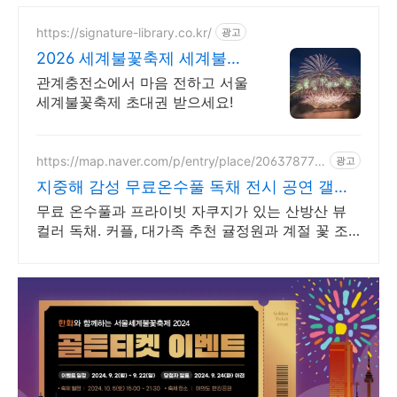
https://signature-library.co.kr/
광고
2026 세계불꽃축제 세계불꽃
축제 관람권 이벤트
관계충전소에서 마음 전하고 서울
세계불꽃축제 초대권 받으세요!
https://map.naver.com/p/entry/place/206378770
광고
8
지중해 감성 무료온수풀 독채 전시 공연 갤러
리 문화공간
무료 온수풀과 프라이빗 자쿠지가 있는 산방산 뷰
컬러 독채. 커플, 대가족 추천 귤정원과 계절 꽃 조
경 산책, 호텔급 침구로 푹 쉬는 제주 감성 빌리지
독채.