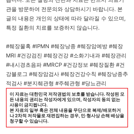
관을 방문하여 전문의와 상담하시기 바랍니다. 본
글의 내용은 개인의 상태에 따라 달라질 수 있으며,
특정 질환의 치료를 보증하지 않습니다.
#췌장물혹 #IPMN #췌장낭종 #췌장암예방 #췌장
MRI #건강검진 #췌장건강 #소화기내과 #췌장관리
#내시경초음파 #MRCP #건강정보 #췌장질환 #건
강블로그 #췌장암검사 #췌장건강수칙 #췌장낭종추
적검사 #분지췌관형 #주췌관형 #당뇨관리
이 자료는 대한민국 저작권법의 보호를 받습니다. 작성된 모
든 내용의 권리는 작성자에게 있으며, 작성자의 동의 없는
사용이 금지됩니다.
본 자료의 일부 혹은 전체 내용을 무단으로 복제/배포하거
나 2차적 저작물로 재편집하는 경우, 민·형사상 손해 배상을
청구할 수 있습니다.