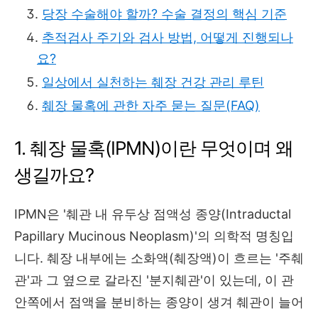
당장 수술해야 할까? 수술 결정의 핵심 기준
추적검사 주기와 검사 방법, 어떻게 진행되나
요?
일상에서 실천하는 췌장 건강 관리 루틴
췌장 물혹에 관한 자주 묻는 질문(FAQ)
1. 췌장 물혹(IPMN)이란 무엇이며 왜
생길까요?
IPMN은 '췌관 내 유두상 점액성 종양(Intraductal
Papillary Mucinous Neoplasm)'의 의학적 명칭입
니다. 췌장 내부에는 소화액(췌장액)이 흐르는 '주췌
관'과 그 옆으로 갈라진 '분지췌관'이 있는데, 이 관
안쪽에서 점액을 분비하는 종양이 생겨 췌관이 늘어