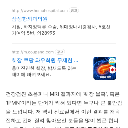
http://www.hemohospital.com
광고
삼성항외과의원
치질, 하지정맥류 수술, 위대장내시경검사, 5호선
거여역 5번, 의28993
http://m.coupang.com
광고
췌장 쿠팡 와우회원 무제한 무
료배송
흥미진진한 췌장, 밤새도록 읽는
재미에 빠져보세요.
건강검진 초음파나 MRI 결과지에 '췌장 물혹', 혹은
'IPMN'이라는 단어가 찍혀 있다면 누구나 큰 불안감
을 느낍니다. 저 역시 진료실에서 이런 결과를 처음
접하고 겁에 질려 찾아오신 분들을 많이 뵙곤 합니