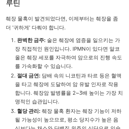
루틴
췌장 물혹이 발견되었다면, 이제부터는 췌장을 좀
더 '귀하게' 다뤄야 합니다.
완벽한 금주:
술은 췌장에 염증을 일으키는 가
장 직접적인 원인입니다. IPMN이 있다면 알코
올은 췌장 세포를 자극하여 암으로의 진행 속도
를 가속화할 수 있습니다.
절대 금연:
담배 속의 니코틴과 타르 등은 혈액
을 타고 췌장에 도달하여 암 유발 인자로 작용
합니다. 췌장암 발병률을 2~3배 높이는 가장 치
명적인 습관입니다.
혈당 관리:
췌장 물혹 환자는 췌장 기능이 저하
될 가능성이 높으므로, 평소 당지수가 높은 음
식보다는 채소와 단백질 위주의 식단으로 인슐