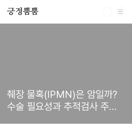
본문 바로가기
긍정뿜뿜
췌장 물혹(IPMN)은 암일까?
수술 필요성과 추적검사 주기
총정리