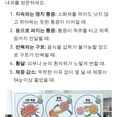
내과를 방문하세요.
지속되는 명치 통증:
소화제를 먹어도 낫지 않
고 쥐어짜는 듯한 통증이 이어질 때.
등으로 퍼지는 통증:
통증이 척추를 타고 뒤쪽
등까지 전달될 때.
반복되는 구토:
음식물 섭취가 불가능할 정도
로 구토가 반복될 때.
황달:
피부나 눈의 흰자위가 노랗게 변할 때.
체중 감소:
뚜렷한 이유 없이 몇 달 새 체중이
5kg 이상 줄었을 때.