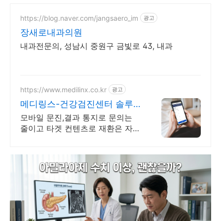
https://blog.naver.com/jangsaero_im
광고
장새로내과의원
내과전문의, 성남시 중원구 금빛로 43, 내과
https://www.medilinx.co.kr
광고
메디링스-건강검진센터 솔루
션
모바일 문진,결과 통지로 문의는
줄이고 타겟 컨텐츠로 재환은 자동
관리 됩니다.